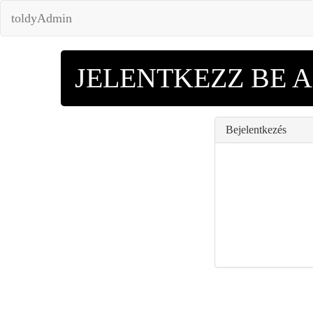
toldyAdmin
JELENTKEZZ BE 
Bejelentkezés