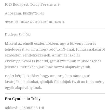
1015 Budapest, Toldy Ferenc u. 9.
Adószám: 18521872-1-41
Szsz: 10101542-45342300-01004004
Kedves Szülők!
Miként az elmúlt esztendőkben, úgy a törvény idén is
lehetőséget ad arra, hogy adójuk 1%-ának fölhasználásáról
szabadon rendelkezzenek. Amint az iskolai
évkönyvünkből is kiderül, gimnáziumunk működéséhez
jelentős mértékben járulnak hozzá alapítványaink.
Ezért kérjük Önöket, hogy amennyiben támogatni
kívánják iskolánkat, ajánlják föl adójuk 1%-át az intézmény
egyik alapítványának.
Pro Gymnasio Toldy
adószám: 18092163-1-41