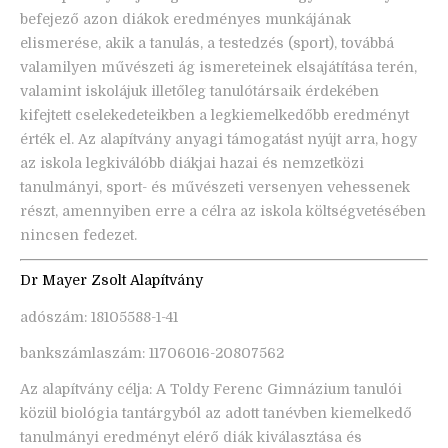
befejező azon diákok eredményes munkájának
elismerése, akik a tanulás, a testedzés (sport), továbbá
valamilyen művészeti ág ismereteinek elsajátítása terén,
valamint iskolájuk illetőleg tanulótársaik érdekében
kifejtett cselekedeteikben a legkiemelkedőbb eredményt
érték el. Az alapítvány anyagi támogatást nyújt arra, hogy
az iskola legkiválóbb diákjai hazai és nemzetközi
tanulmányi, sport- és művészeti versenyen vehessenek
részt, amennyiben erre a célra az iskola költségvetésében
nincsen fedezet.
Dr Mayer Zsolt Alapítvány
adószám: 18105588-1-41
bankszámlaszám: 11706016-20807562
Az alapítvány célja: A Toldy Ferenc Gimnázium tanulói
közül biológia tantárgyból az adott tanévben kiemelkedő
tanulmányi eredményt elérő diák kiválasztása és