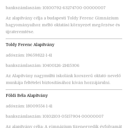
bankszámlaszám: 10100792-63274700-00000007
Az alapítvány célja a budapesti Toldy Ferenc Gimnázium
hagyományaihoz méltó oktatási környezet megőrzése és
újrateremtése.
Toldy Ferenc Alapítvány
adószám: 19659822-1-41
bankszámlaszám: 10400126-21415306
Az Alapítvány nagymúltú iskolánk korszerű oktató-nevelő
munkája feltételei biztosításához kíván hozzájárulni.
Földi Béla Alapítvány
adószám: 18009554-1-41
bankszámlaszám: 10102103-05157904-00000007
Az alapítvány célja: A gimnázium tizenegyedik évfolyamát