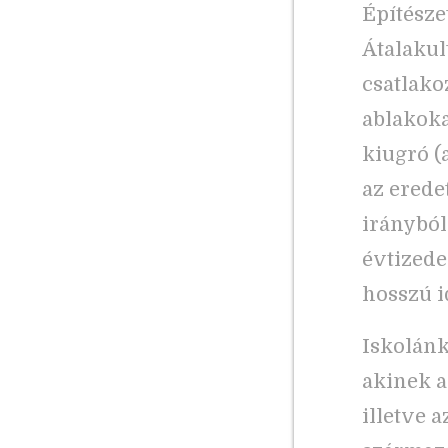
Építészet
Átalakul
csatlakoz
ablakokat
kiugró (
az eredet
irányból
évtizede
hosszú id
Iskolánk
akinek a
illetve 