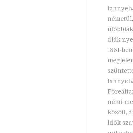
tannyelv
németül,
utóbbiak
diák nye
1861-be
megjelen
szüntett
tannyelv
Főreálta
némi meg
között, 
idők sza