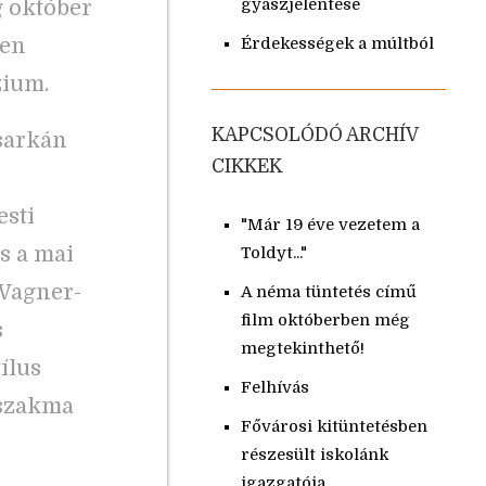
g október
gyászjelentése
ben
Érdekességek a múltból
zium.
KAPCSOLÓDÓ ARCHÍV
 sarkán
CIKKEK
esti
"Már 19 éve vezetem a
s a mai
Toldyt..."
 Wagner-
A néma tüntetés című
film októberben még
s
megtekinthető!
ílus
Felhívás
 szakma
Fővárosi kitüntetésben
részesült iskolánk
igazgatója