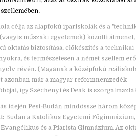
tionsentwurf, azaz az osztrák közoktatást sz
 szellemében.
ola célja az alapfokú ipariskolák és a "techni
 (vagyis műszaki egyetemek) közötti átmenet,
ú oktatás biztosítása, előkészítés a technikai 
yokra, és természetesen a német szellem erős
 nyelv révén. (Magának a középfokú reáliskol
tét azonban már a magyar reformnemzedék
óbbjai, így Széchenyi és Deák is szorgalmazták
tás idején Pest-Budán mindössze három közé
: Budán a Katolikus Egyetemi Főgimnázium,
 Evangélikus és a Piarista Gimnázium. Az okt