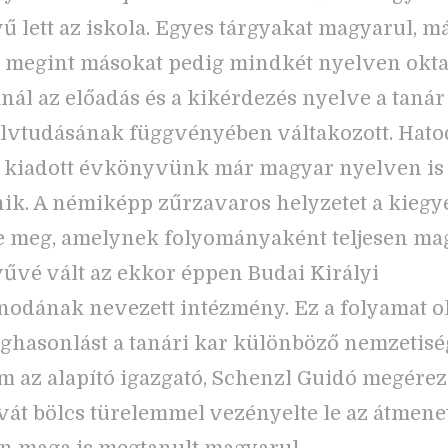
ű lett az iskola. Egyes tárgyakat magyarul, m
 megint másokat pedig mindkét nyelven oktat
nál az előadás és a kikérdezés nyelve a tanár 
lvtudásának függvényében váltakozott. Hatod
n kiadott évkönyvünk már magyar nyelven is
ik. A némiképp zűrzavaros helyzetet a kiegy
e meg, amelynek folyományaként teljesen ma
űvé vált az ekkor éppen Budai Királyi
nodának nevezett intézmény. Ez a folyamat o
hasonlást a tanári kar különböző nemzetiség
ám az alapító igazgató, Schenzl Guidó megére
vát bölcs türelemmel vezényelte le az átmenet