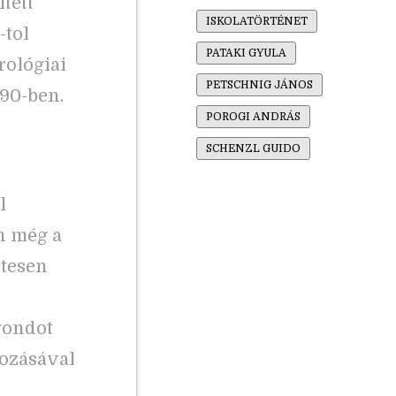
tett
ISKOLATÖRTÉNET
-tol
PATAKI GYULA
rológiai
PETSCHNIG JÁNOS
890-ben.
POROGI ANDRÁS
SCHENZL GUIDO
l
n még a
etesen
gondot
ltozásával