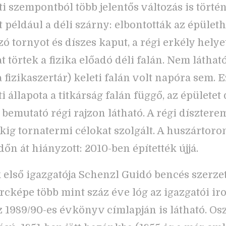
i szempontból több jelentős változás is történ
t például a déli szárny: elbontották az épület
ó tornyot és díszes kaput, a régi erkély helyet
 törtek a fizika előadó déli falán. Nem látható
a fizikaszertár) keleti falán volt napóra sem.
i állapota a titkárság falán függő, az épületet 
 bemutató régi rajzon látható. A régi díszterem
kig tornatermi célokat szolgált. A huszártoron
őn át hiányzott: 2010-ben építették újjá.
 első igazgatója Schenzl Guidó bencés szerzet
rcképe több mint száz éve lóg az igazgatói ir
az 1989/90-es évkönyv címlapján is látható. Os