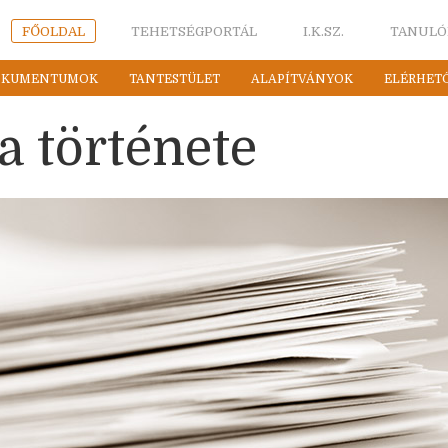
FŐOLDAL
TEHETSÉGPORTÁL
I.K.SZ.
TANULÓ
OKUMENTUMOK
TANTESTÜLET
ALAPÍTVÁNYOK
ELÉRHET
a története