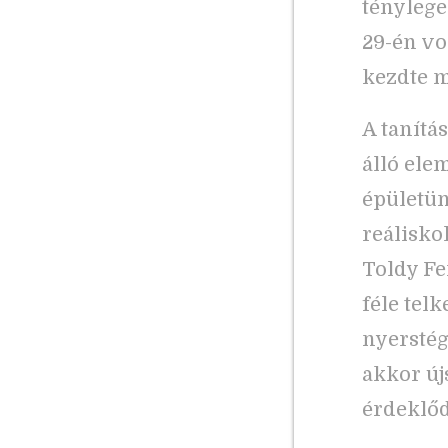
ténylege
29-én vo
kezdte m
A tanítá
álló elem
épületün
reálisko
Toldy Fe
féle tel
nyerstégl
akkor új
érdeklőd