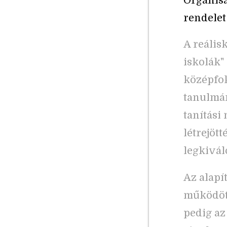
Organisa
rendelet
A reálisk
iskolák"
középfok
tanulmán
tanítási
létrejöt
legkivál
Az alapí
működött
pedig az