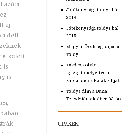
t azóta.
Jótékonysági toldys bál
hez
2014
t új
Jótékonysági toldys bál
 a déli
2015
 Ezeknek
Magyar Örökség-díjas a
Toldy
délkeleti
Takács Zoltán
 is
igazgatóhelyettes úr
y is
kapta idén a Pataki-díjat
Toldys film a Duna
Televízión október 23-án
es,
odában,
ztrák
CÍMKÉK