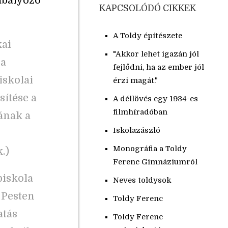
abályozó
KAPCSOLÓDÓ CIKKEK
A Toldy építészete
kai
"Akkor lehet igazán jól
 a
fejlődni, ha az ember jól
iskolai
érzi magát."
ítése a
A déllövés egy 1934-es
filmhíradóban
ának a
Iskolazászló
Monográfia a Toldy
.)
Ferenc Gimnáziumról
piskola
Neves toldysok
 Pesten
Toldy Ferenc
atás
Toldy Ferenc