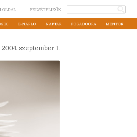
I OLDAL
FELVÉTELIZŐK
ŐSÉG
E-NAPLÓ
NAPTÁR
FOGADÓÓRA
MENTOR
2004. szeptember 1.