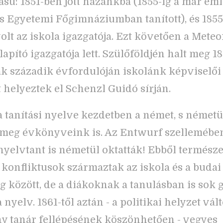
sú: 1851-ben jött hazánkba (1855-ig a már emlí
s Egyetemi Főgimnáziumban tanított), és 1855
volt az iskola igazgatója. Ezt követően a Meteo
lapító igazgatója lett. Szülőföldjén halt meg 1
k századik évfordulóján iskolánk képviselői
 helyeztek el Schenzl Guidó sírján.
a tanítási nyelve kezdetben a német, s németü
 meg évkönyveink is. Az Entwurf szellemébe
yelvtant is németül oktatták! Ebből termész
i konfliktusok származtak az iskola és a budai
g között, de a diákoknak a tanulásban is sok 
 nyelv. 1861-től aztán - a politikai helyzet vá
y tanár fellépésének köszönhetően - vegyes