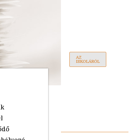
AZ
ISKOLÁRÓL
ak
l
ődő