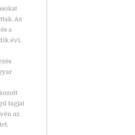
ásokat
tak. Az
és a
ik évi,
ezés
gyar
kozott
ű tagjai
zvén az
et,