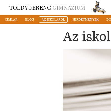
TOLDY FERENC
GIMNÁZIUM
CÍMLAP
BLOG
AZ ISKOLÁRÓL
HIRDETMÉNYEK
D
Az iskol