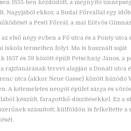
sen 1855-ben kezdődött, a megnyitó ünnepsé
lt. Nagyjából ekkor, a Budai Főreállal egy idő
űködését a Pesti Főreál, a mai Eötvös Gimná
s az első négy évben a Fő utca és a Ponty utca
i iskola termeiben folyt. Ma is használt saját
k 1857 és 59 között épült Petschnig János, a p
la rajztanárának tervei alapján a Donáti utca é
renc utca (akkor Neue Gasse) között húzódó
ken. A kétemeletes neogót épület sárga és vörö
ából készült, faragottkő-díszítésekkel. Ez a st
szerűnek számított, külföldön is felkeltette a
ését.