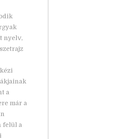
sodik
árgyak
 nyelv,
szetrajz
dkézi
diákjainak
t a
ere már a
an
felül a
i