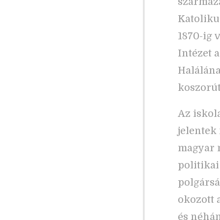
származá
Katoliku
1870-ig 
Intézet a
Halálána
koszorút
Az iskol
jelentek
magyar n
politika
polgársá
okozott a
és néhán