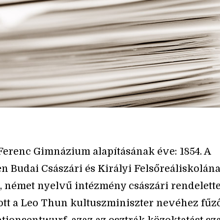
Ferenc Gimnázium alapításának éve: 1854. A
n Budai Császári és Királyi Felsőreáliskolán
, német nyelvű intézmény császári rendelette
tott a Leo Thun kultuszminiszter nevéhez fűz