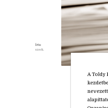
Írta:
szerk.
A Toldy 
kezdetbe
nevezett
alapítta