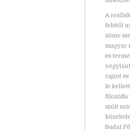
miközben
A reális
felétől 
zöme meg
magyar n
és termé
vegytant,
rajzot és
le kelle
filozófi
múlt szá
közelede
Budai Fő