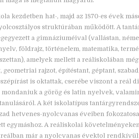
 maga is megtanult magyarul.
kola kezdetben hat-, majd az 1870-es évek má
nyolcosztályos struktúrában működött. A tant
egyezett a gimnáziuméival (vallástan, német
yelv, földrajz, történelem, matematika, termé
szettan), amelyek mellett a reáliskolában még
 geometriai rajzot, építéstant, géptant, szaba
 szépírást is oktattak, cserébe viszont a reál 
tt mondaniuk a görög és latin nyelvek, valamin
a tanulásáról. A két iskolatípus tantárgyrendsz
zad hetvenes-nyolcvanas éveiben fokozatos
tt egymáshoz. A reáliskolai követelményeken 
reálban már a nyolcvanas évektol rendkívül