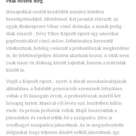
viták előzték meg.
Hónapokkal ezelőtt kezdődött minden kötetlen
beszélgetésekkel, ötleteléssel. Két javaslat érkezett: az
egyik Shakespeare Vihar című drámája, a másik pedig -
diák részről - Déry Tibor Képzelt riport egy amerikai
popfesztiválról című műve. Délutánokon keresztül
vitatkoztunk, hetekig csúszott a próbaidőszak megkezdése
is, de felelősségteljes döntést akartunk hozni. A viták nem
csak tanár és diákság között zajlottak, hanem a teátristák
között is.
Végül a Képzelt riport… nyert. A darab mondanivalójának
aktualitása, a fiatalabb generációk szemének felnyitása
voltak a fő támogató érvek. A próbaidőszak másfél-két
hónapig tartott. Musical-ről lévén szó, kezdetben külön
ének- és prózás próbáink voltak. Majd összeraktuk a
jeleneteket, és ezeket tettük fel a színpadra. Idén is
rendhagyó színpadon játszottunk. Az is megnehezítette
dolgunkat, hogy teljesen díszlet nélkül játszottunk, így