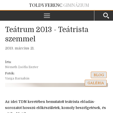
TOLDY FERENC
GIMNÁZIUM
Teátrum 2013 - Teátrista
szemmel
2013. március 21.
Írta:
Németh Zsófia Eszter
Fotók:
BLOG
Varga Barnabás
GALÉRIA
Az idei TDN keretében bemutatott teátrista előadás-
sorozatot hosszú előkészületek, komoly beszélgetések, és