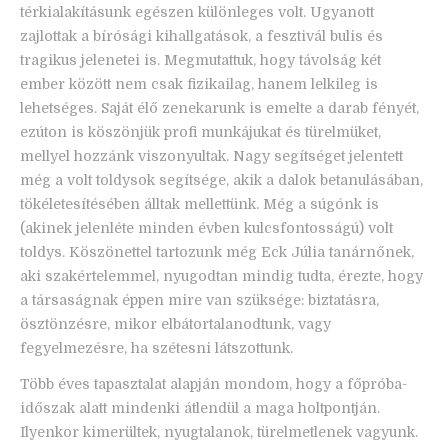
térkialakításunk egészen különleges volt. Ugyanott
zajlottak a bírósági kihallgatások, a fesztivál bulis és
tragikus jelenetei is. Megmutattuk, hogy távolság két
ember között nem csak fizikailag, hanem lelkileg is
lehetséges. Saját élő zenekarunk is emelte a darab fényét,
ezúton is köszönjük profi munkájukat és türelmüket,
mellyel hozzánk viszonyultak. Nagy segítséget jelentett
még a volt toldysok segítsége, akik a dalok betanulásában,
tökéletesítésében álltak mellettünk. Még a súgónk is
(akinek jelenléte minden évben kulcsfontosságú) volt
toldys. Köszönettel tartozunk még Eck Júlia tanárnőnek,
aki szakértelemmel, nyugodtan mindig tudta, érezte, hogy
a társaságnak éppen mire van szüksége: biztatásra,
ösztönzésre, mikor elbátortalanodtunk, vagy
fegyelmezésre, ha szétesni látszottunk.
Több éves tapasztalat alapján mondom, hogy a főpróba-
időszak alatt mindenki átlendül a maga holtpontján.
Ilyenkor kimerültek, nyugtalanok, türelmetlenek vagyunk.