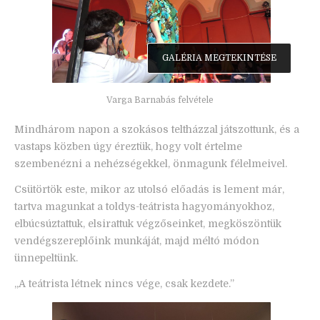
GALÉRIA MEGTEKINTÉSE
Varga Barnabás felvétele
Mindhárom napon a szokásos teltházzal játszottunk, és a
vastaps közben úgy éreztük, hogy volt értelme
szembenézni a nehézségekkel, önmagunk félelmeivel.
Csütörtök este, mikor az utolsó előadás is lement már,
tartva magunkat a toldys-teátrista hagyományokhoz,
elbúcsúztattuk, elsirattuk végzőseinket, megköszöntük
vendégszereplőink munkáját, majd méltó módon
ünnepeltünk.
„A teátrista létnek nincs vége, csak kezdete.”