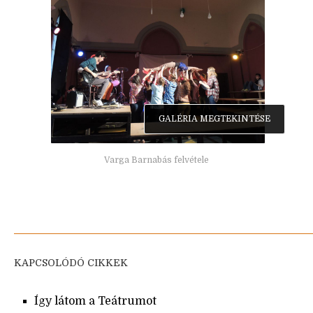
GALÉRIA MEGTEKINTÉSE
Varga Barnabás felvétele
KAPCSOLÓDÓ CIKKEK
Így látom a Teátrumot