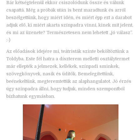
Bár kétségtelenül ekkor csiszolódunk össze és válunk
csapattá. Még a próbák után is bent maradtunk és arról
beszélgettünk, hogy miért idén, és miért épp ezt a darabot
adjuk elő, ki miért akarta színpadra vinni, kinek mit jelent,
és mi az üzenete? Természetesen nem lehetett „jó válasz”.
:-)
Az előadások idejére mi, teátristák szinte beköltöztünk a
Toldyba. Este fél hatra a díszterem melletti osztálytermet
már ellepték a jelmezek, kellékek, színpadi sminkek,
szövegkönyvek, nasik és üdítők. Bemelegítettünk,
beénekeltünk, megteremtettük az alaphangulatot. Jó érzés
úgy színpadra állni, hogy tudjuk, minden szempontból
bízhatunk egymásban.