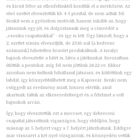
és kicsit félve az ellenfelünktől kezdtük el a mérkőzést. Az
első szettet elvesztettük kb. 4-5 ponttal, de nem adtuk fel.
Senkit sem a győzelem motivált, hanem inkább az, hogy
játsszunk egy jót, és dolgoztassuk meg a címvédőt a
„csonka csapatunkkal” - és így is lett. Úgy látszott, hogy a
2. szettet simán elveszítjük, de 23:16-nál (a kedvenc
számaink) hihetetlen bravúrt produkáltunk. A tavalyi
bajnok elvesztette a hitét is, látva a játékunkat. Sorozatban
ütöttük a pontokat, míg fel nem jöttünk 24:22-re. Ekkor
azonban nem tudtunk hibátlanul játszani, és kiütöttünk egy
labdát, így könnyebbülhetett meg a Kaposvár. Senki nem
csüggedt az eredmény miatt, hiszen elértük, amit
akartunk: láttuk az elkeseredettséget és a félelmet a volt
bajnokok arcán.
Így, hogy elvesztettük ezt a meccset, egy debreceni
csapattal játszottunk vigaszágon, hogy eldőljön, hogy
másnap az 5. helyért vagy a 7. helyért játszhatunk. Eddigre
már visszaért a két nyel vizsgázónk, és könnyedén vettük