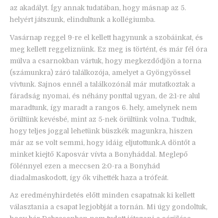
az akadályt. Így annak tudatában, hogy másnap az 5.
helyért játszunk, elindultunk a kollégiumba.
Vasárnap reggel 9-re el kellett hagynunk a szobáinkat, és
meg kellett reggeliznünk. Ez meg is történt, és már fél óra
múlva a csarnokban vártuk, hogy megkezdődjön a torna
(számunkra) záró találkozója, amelyet a Gyöngyössel
vívtunk. Sajnos ennél a találkozónál már mutatkoztak a
fáradság nyomai, és néhány ponttal ugyan, de 2:1-re alul
maradtunk, így maradt a rangos 6. hely, amelynek nem
örültünk kevésbé, mint az 5-nek örültünk volna. Tudtuk,
hogy teljes joggal lehetünk büszkék magunkra, hiszen
már az se volt semmi, hogy idáig eljutottunk.A döntőt a
minket kiejtő Kaposvár vívta a Bonyháddal. Meglepő
fölénnyel ezen a meccsen 2:0-ra a Bonyhád
diadalmaskodott, így ők vihették haza a trófeát.
Az eredményhirdetés előtt minden csapatnak ki kellett
választania a csapat legjobbját a tornán. Mi úgy gondoltuk,