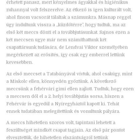
érhetett panasz, mert kényelmes ágyakkal és higiénikus
zuhannyal volt felszerelve. Az étkező is igen kulturált volt,
ahol finom vacsorát tálaltak a számunkra. Másnap reggel
úgy indultunk vissza a „küzdőtérre”, hogy tudtuk, ma az
első két meccs dönti el a továbbjutásunkat. Sajnos ezen a
két meccsen ugye már nem számíthattunk két
csapattársunk tudására, de Lendvai Viktor személyében
megérkezett az erősítés, így csak egy emberrel lettünk
kevesebben.
Az első meccset a Tatabányával vívtuk, ahol csakúgy, mint
a Miskolc ellen, könnyedén győztünk. A következő
meccsünk a fehérvári gimi ellen zajlott. Tudtuk, hogy ezen
a meccsen dől el a 2. helyi továbbjutás sorsa, hiszen a
Fehérvár is egyedül a Nyíregyháztól kapott ki. Tehát
ennek tudatában melegítettünk és vonultunk pályára.
A meccs hihetetlen szoros volt, tapintani lehetett a
feszültséget mindkét csapat tagjain. Az első pár pontot
elvesztettük, de hihetetlen elszántságról tettünk