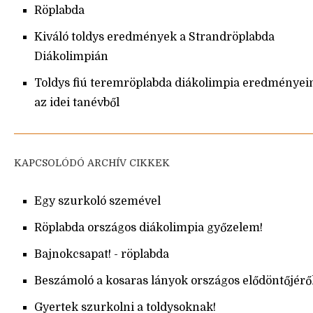
Röplabda
Kiváló toldys eredmények a Strandröplabda
Diákolimpián
Toldys fiú teremröplabda diákolimpia eredményei
az idei tanévből
KAPCSOLÓDÓ ARCHÍV CIKKEK
Egy szurkoló szemével
Röplabda országos diákolimpia győzelem!
Bajnokcsapat! - röplabda
Beszámoló a kosaras lányok országos elődöntőjérő
Gyertek szurkolni a toldysoknak!