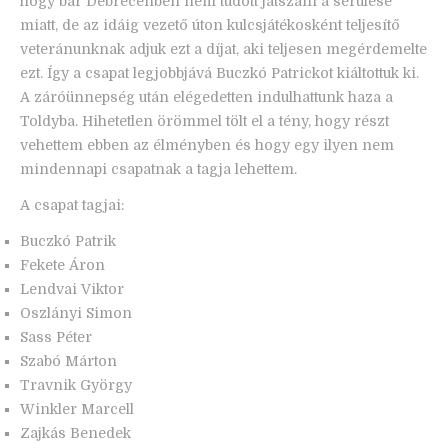
hogy bár Debrecenben nem tudott játszani a sérülése
miatt, de az idáig vezető úton kulcsjátékosként teljesítő
veteránunknak adjuk ezt a díjat, aki teljesen megérdemelte
ezt. Így a csapat legjobbjává Buczkó Patrickot kiáltottuk ki.
A záróünnepség után elégedetten indulhattunk haza a
Toldyba. Hihetetlen örömmel tölt el a tény, hogy részt
vehettem ebben az élményben és hogy egy ilyen nem
mindennapi csapatnak a tagja lehettem.
A csapat tagjai:
Buczkó Patrik
Fekete Áron
Lendvai Viktor
Oszlányi Simon
Sass Péter
Szabó Márton
Travnik György
Winkler Marcell
Zajkás Benedek