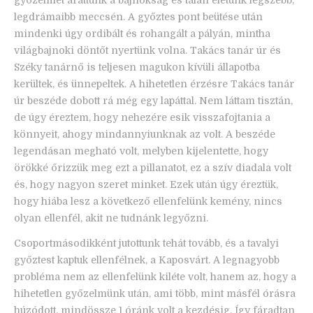
legdrámaibb meccsén. A győztes pont beütése után
mindenki úgy ordibált és rohangált a pályán, mintha
világbajnoki döntőt nyertünk volna. Takács tanár úr és
Széky tanárnő is teljesen magukon kívüli állapotba
kerültek, és ünnepeltek. A hihetetlen érzésre Takács tanár
úr beszéde dobott rá még egy lapáttal. Nem láttam tisztán,
de úgy éreztem, hogy nehezére esik visszafojtania a
könnyeit, ahogy mindannyiunknak az volt. A beszéde
legendásan megható volt, melyben kijelentette, hogy
örökké őrizzük meg ezt a pillanatot, ez a szív diadala volt
és, hogy nagyon szeret minket. Ezek után úgy éreztük,
hogy hiába lesz a következő ellenfelünk kemény, nincs
olyan ellenfél, akit ne tudnánk legyőzni.
Csoportmásodikként jutottunk tehát tovább, és a tavalyi
győztest kaptuk ellenfélnek, a Kaposvárt. A legnagyobb
probléma nem az ellenfelünk kiléte volt, hanem az, hogy a
hihetetlen győzelmünk után, ami több, mint másfél órásra
húzódott, mindössze 1 óránk volt a kezdésig. Így fáradtan