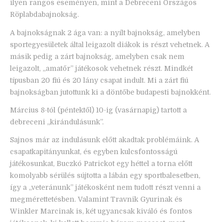
ilyen rangos eseményen, mint a Debreceni Országos
Röplabdabajnokság.
A bajnokságnak 2 ága van: a nyílt bajnokság, amelyben
sportegyesületek által leigazolt diákok is részt vehetnek. A
másik pedig a zárt bajnokság, amelyben csak nem
leigazolt, „amatőr” játékosok vehetnek részt. Mindkét
típusban 20 fiú és 20 lány csapat indult. Mi a zárt fiú
bajnokságban jutottunk ki a döntőbe budapesti bajnokként.
Március 8-tól (péntektől) 10-ig (vasárnapig) tartott a
debreceni „kirándulásunk”.
Sajnos már az indulásunk előtt akadtak problémáink. A
csapatkapitányunkat, és egyben kulcsfontosságú
játékosunkat, Buczkó Patrickot egy héttel a torna előtt
komolyabb sérülés sújtotta a lábán egy sportbalesetben,
így a „veteránunk” játékosként nem tudott részt venni a
megmérettetésben. Valamint Travnik Gyurinak és
Winkler Marcinak is, két ugyancsak kiváló és fontos