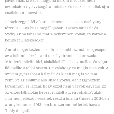
játékosnak, ki kellett hagynia három meccset, mert
szombaton nyelvvizsgára indultak, és csak este tudtak újra
csatlakozni hozzánk.
Péntek reggel fél 8-kor találkozott a csapat a Batthyány
téren, a 86-os busz megállójában. Takács tanár úr és
Széky Anna tanárnő már a helyszínen voltak, és várták a
befutó ifjú játékosokat.
Amint megérkeztem a különbuszunkhoz, már megcsapott
az a különös érzés, ami osztálykiránduláskor szokott.
Mindenki bőrönddel, táskákkal állt a busz mellett, és vígan
üdvözölte a többi srácot. De valahogy ez mégis más volt. A
szívem gyorsabban kalapált, és kicsit meg is voltam
rémülve az előttünk álló akadályoktól, de végignéztem
társaimon, és láttam, hogy ezzel nem vagyok egyedül. Ez
az érzés láthatólag kevésbe hatott a „vén rókákra”, akik
már nem először vesznek részt a tornán (hiszen 2011-ben
aranyéremmel, 2012-ben bronzéremmel tértek haza a
Toldy diákjai).