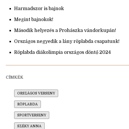
Harmadszor is bajnok
Megint bajnokok!
Második helyezés a Prohászka vándorkupán!
Országos negyedik a lány röplabda csapatunk!
Röplabda diákolimpia országos döntő 2024
CÍMKÉK
ORSZÁGOS VERSENY
RÖPLABDA
SPORTVERSENY
SZÉKY ANNA