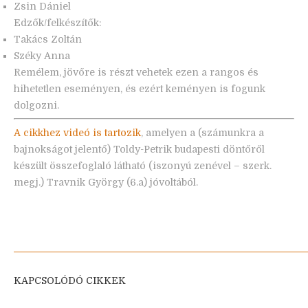
Zsin Dániel
Edzők/felkészítők:
Takács Zoltán
Széky Anna
Remélem, jövőre is részt vehetek ezen a rangos és
hihetetlen eseményen, és ezért keményen is fogunk
dolgozni.
A cikkhez videó is tartozik
, amelyen a (számunkra a
bajnokságot jelentő) Toldy-Petrik budapesti döntőről
készült összefoglaló látható (
iszonyú zenével – szerk.
megj.
) Travnik György (6.a) jóvoltából.
KAPCSOLÓDÓ CIKKEK