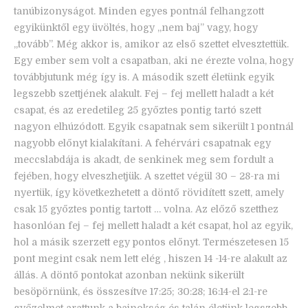
tanúbizonyságot. Minden egyes pontnál felhangzott
egyikünktől egy üvöltés, hogy „nem baj” vagy, hogy
„tovább”. Még akkor is, amikor az első szettet elvesztettük.
Egy ember sem volt a csapatban, aki ne érezte volna, hogy
továbbjutunk még így is. A második szett életünk egyik
legszebb szettjének alakult. Fej – fej mellett haladt a két
csapat, és az eredetileg 25 győztes pontig tartó szett
nagyon elhúzódott. Egyik csapatnak sem sikerült 1 pontnál
nagyobb előnyt kialakítani. A fehérvári csapatnak egy
meccslabdája is akadt, de senkinek meg sem fordult a
fejében, hogy elveszhetjük. A szettet végül 30 – 28-ra mi
nyertük, így következhetett a döntő rövidített szett, amely
csak 15 győztes pontig tartott … volna. Az előző szetthez
hasonlóan fej – fej mellett haladt a két csapat, hol az egyik,
hol a másik szerzett egy pontos előnyt. Természetesen 15
pont megint csak nem lett elég , hiszen 14 -14-re alakult az
állás. A döntő pontokat azonban nekünk sikerült
besöpörnünk, és összesítve 17:25; 30:28; 16:14-el 2:1-re
győzelmet arattunk a bajnokság és talán életünk legszebb,