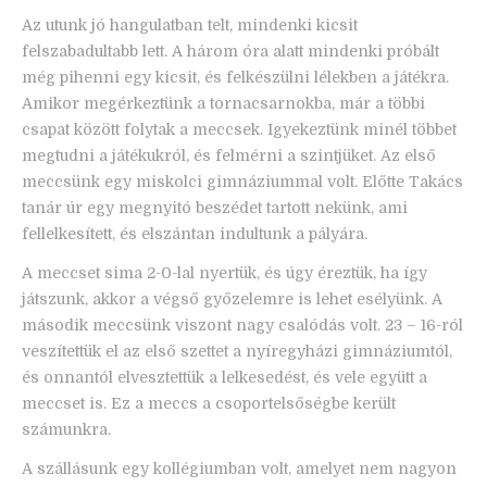
Az utunk jó hangulatban telt, mindenki kicsit
felszabadultabb lett. A három óra alatt mindenki próbált
még pihenni egy kicsit, és felkészülni lélekben a játékra.
Amikor megérkeztünk a tornacsarnokba, már a többi
csapat között folytak a meccsek. Igyekeztünk minél többet
megtudni a játékukról, és felmérni a szintjüket. Az első
meccsünk egy miskolci gimnáziummal volt. Előtte Takács
tanár úr egy megnyitó beszédet tartott nekünk, ami
fellelkesített, és elszántan indultunk a pályára.
A meccset sima 2-0-lal nyertük, és úgy éreztük, ha így
játszunk, akkor a végső győzelemre is lehet esélyünk. A
második meccsünk viszont nagy csalódás volt. 23 – 16-ról
veszítettük el az első szettet a nyíregyházi gimnáziumtól,
és onnantól elvesztettük a lelkesedést, és vele együtt a
meccset is. Ez a meccs a csoportelsőségbe került
számunkra.
A szállásunk egy kollégiumban volt, amelyet nem nagyon