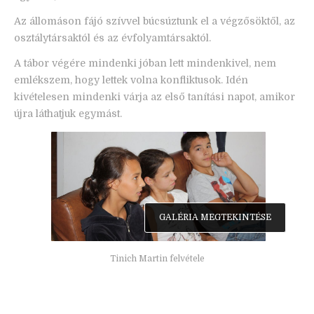
Az állomáson fájó szívvel búcsúztunk el a végzősöktől, az
osztálytársaktól és az évfolyamtársaktól.
A tábor végére mindenki jóban lett mindenkivel, nem
emlékszem, hogy lettek volna konfliktusok. Idén
kivételesen mindenki várja az első tanítási napot, amikor
újra láthatjuk egymást.
GALÉRIA MEGTEKINTÉSE
Tinich Martin felvétele