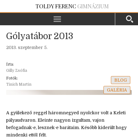
TOLDY FERENC
GIMNÁZIUM
Gólyatábor 2013
2013. szeptember 5.
Írta:
Gilly Zsófia
Fotók:
BLOG
Tinich Martin
GALÉRIA
A gyülekező reggel háromnegyed nyolckor volt a Keleti
pályaudvaron. Eleinte nagyon izgultam, vajon
befogadnak-e, lesznek-e barátaim. Később kiderült hogy
mindenki ettől félt.