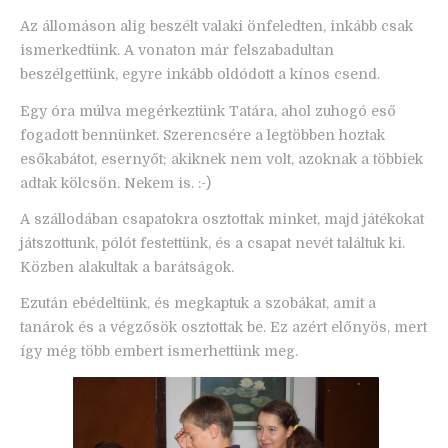
Az állomáson alig beszélt valaki önfeledten, inkább csak
ismerkedtünk. A vonaton már felszabadultan
beszélgettünk, egyre inkább oldódott a kínos csend.
Egy óra múlva megérkeztünk Tatára, ahol zuhogó eső
fogadott bennünket. Szerencsére a legtöbben hoztak
esőkabátot, esernyőt; akiknek nem volt, azoknak a többiek
adtak kölcsön. Nekem is. :-)
A szállodában csapatokra osztottak minket, majd játékokat
játszottunk, pólót festettünk, és a csapat nevét találtuk ki.
Közben alakultak a barátságok.
Ezután ebédeltünk, és megkaptuk a szobákat, amit a
tanárok és a végzősök osztottak be. Ez azért előnyös, mert
így még több embert ismerhettünk meg.