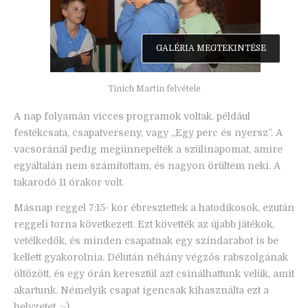
GALÉRIA MEGTEKINTÉSE
Tinich Martin felvétele
A nap folyamán vicces programok voltak, például
festékcsata, csapatverseny, vagy „Egy perc és nyersz”. A
vacsoránál pedig megünnepelték a szülinapomat, amire
egyáltalán nem számítottam, és nagyon örültem neki. A
takarodó 11 órakor volt.
Másnap reggel 7:15- kor ébresztettek a hatodikosok, ezután
reggeli torna következett. Ezt követték az újabb játékok,
vetélkedők, és minden csapatnak egy színdarabot is be
kellett gyakorolnia. Délután néhány végzős rabszolgának
öltözött, és egy órán keresztül azt csinálhattunk velük, amit
akartunk. Némelyik csapat igencsak kihasználta ezt a
helyzetet. :-)