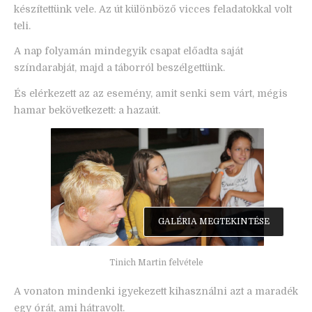
készítettünk vele. Az út különböző vicces feladatokkal volt
teli.
A nap folyamán mindegyik csapat előadta saját
színdarabját, majd a táborról beszélgettünk.
És elérkezett az az esemény, amit senki sem várt, mégis
hamar bekövetkezett: a hazaút.
GALÉRIA MEGTEKINTÉSE
Tinich Martin felvétele
A vonaton mindenki igyekezett kihasználni azt a maradék
egy órát, ami hátravolt.