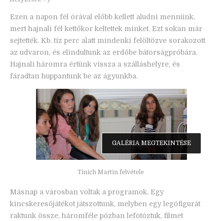
Ezen a napon fél órával előbb kellett aludni mennünk,
mert hajnali fél kettőkor keltettek minket. Ezt sokan már
sejtették. Kb. tíz perc alatt mindenki felöltözve sorakozott
az udvaron, és elindultunk az erdőbe bátorságpróbára.
Hajnali háromra értünk vissza a szálláshelyre, és
fáradtan huppantunk be az ágyunkba.
GALÉRIA MEGTEKINTÉSE
Tinich Martin felvétele
Másnap a városban voltak a programok. Egy
kincskeresőjátékot játszottunk, melyben egy legófigurát
raktunk össze, háromféle pózban lefotóztuk, filmet