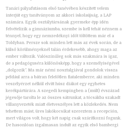
Tanári pályafutásom első tanévében készített velem
interjút egy tanítványom az akkori iskolaújság, a LAP
számára. Egyik osztálytársának gyermeke épp idén
felvételizik a gimnáziumba, szembe is kell tehát néznem a
ténnyel, hogy egy nemzedéknyi időt töltöttem már el a
Toldyban. Persze sok minden lett más az évek során, de a
külső körülményeknél talán érdekesebb, ahogy maga az
ember változik. Valószínűleg sok más szakmára is igaz,
de a pedagóguséra különösképp, hogy a személyiségével
„dolgozik”. Ma már némi nosztalgiával gondolok vissza
például arra a bátran felelőtlen fiatalemberre, aki minden
veszélyérzet nélkül elvitt húsz diákot egy egyhetes
kerékpártúrára. A szegedi kempingben a (múlt) évszázad
jégesője tarolta le az összes sátrunkat, a tócsákba szakadt
villanyvezeték miatt életveszélyes lett a közlekedés. Nem
tehettem mást, üres lakókocsikat szereztem a recepción,
mert világos volt, hogy két napig csak szárítkozni fogunk.
De hasonlóan izgalmasan indult az egyik első bambergi