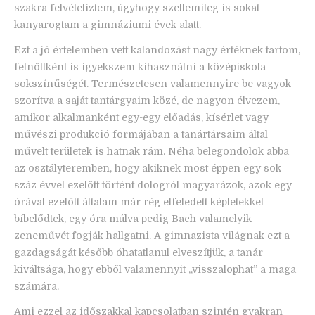
szakra felvételiztem, úgyhogy szellemileg is sokat
kanyarogtam a gimnáziumi évek alatt.
Ezt a jó értelemben vett kalandozást nagy értéknek tartom,
felnőttként is igyekszem kihasználni a középiskola
sokszínűségét. Természetesen valamennyire be vagyok
szorítva a saját tantárgyaim közé, de nagyon élvezem,
amikor alkalmanként egy-egy előadás, kísérlet vagy
művészi produkció formájában a tanártársaim által
művelt területek is hatnak rám. Néha belegondolok abba
az osztályteremben, hogy akiknek most éppen egy sok
száz évvel ezelőtt történt dologról magyarázok, azok egy
órával ezelőtt általam már rég elfeledett képletekkel
bíbelődtek, egy óra múlva pedig Bach valamelyik
zeneművét fogják hallgatni. A gimnazista világnak ezt a
gazdagságát később óhatatlanul elveszítjük, a tanár
kiváltsága, hogy ebből valamennyit „visszalophat” a maga
számára.
Ami ezzel az időszakkal kapcsolatban szintén gyakran