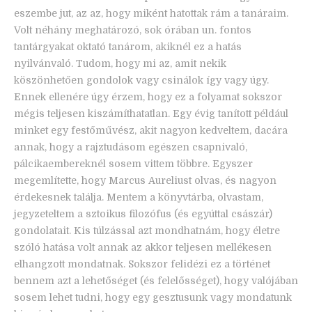
eszembe jut, az az, hogy miként hatottak rám a tanáraim.
Volt néhány meghatározó, sok órában un. fontos
tantárgyakat oktató tanárom, akiknél ez a hatás
nyilvánvaló. Tudom, hogy mi az, amit nekik
köszönhetően gondolok vagy csinálok így vagy úgy.
Ennek ellenére úgy érzem, hogy ez a folyamat sokszor
mégis teljesen kiszámíthatatlan. Egy évig tanított például
minket egy festőművész, akit nagyon kedveltem, dacára
annak, hogy a rajztudásom egészen csapnivaló,
pálcikaembereknél sosem vittem többre. Egyszer
megemlítette, hogy Marcus Aureliust olvas, és nagyon
érdekesnek találja. Mentem a könyvtárba, olvastam,
jegyzeteltem a sztoikus filozófus (és egyúttal császár)
gondolatait. Kis túlzással azt mondhatnám, hogy életre
szóló hatása volt annak az akkor teljesen mellékesen
elhangzott mondatnak. Sokszor felidézi ez a történet
bennem azt a lehetőséget (és felelősséget), hogy valójában
sosem lehet tudni, hogy egy gesztusunk vagy mondatunk