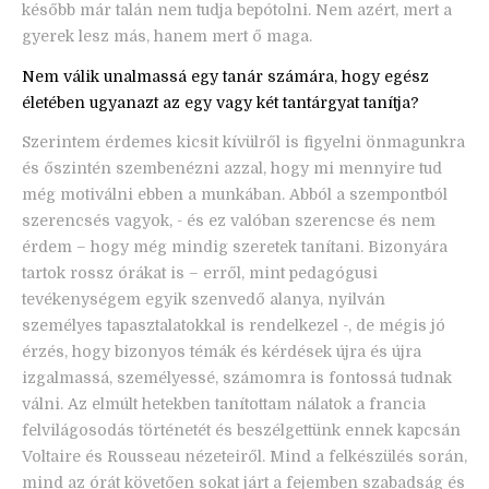
később már talán nem tudja bepótolni. Nem azért, mert a
gyerek lesz más, hanem mert ő maga.
Nem válik unalmassá egy tanár számára, hogy egész
életében ugyanazt az egy vagy két tantárgyat tanítja?
Szerintem érdemes kicsit kívülről is figyelni önmagunkra
és őszintén szembenézni azzal, hogy mi mennyire tud
még motiválni ebben a munkában. Abból a szempontból
szerencsés vagyok, - és ez valóban szerencse és nem
érdem – hogy még mindig szeretek tanítani. Bizonyára
tartok rossz órákat is – erről, mint pedagógusi
tevékenységem egyik szenvedő alanya, nyilván
személyes tapasztalatokkal is rendelkezel -, de mégis jó
érzés, hogy bizonyos témák és kérdések újra és újra
izgalmassá, személyessé, számomra is fontossá tudnak
válni. Az elmúlt hetekben tanítottam nálatok a francia
felvilágosodás történetét és beszélgettünk ennek kapcsán
Voltaire és Rousseau nézeteiről. Mind a felkészülés során,
mind az órát követően sokat járt a fejemben szabadság és