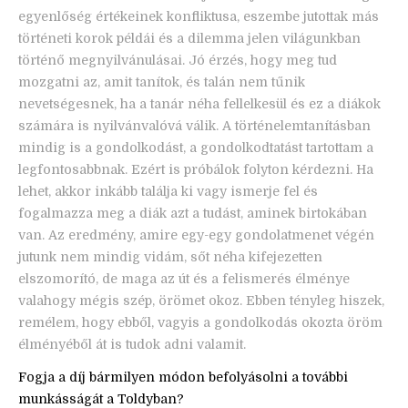
egyenlőség értékeinek konfliktusa, eszembe jutottak más
történeti korok példái és a dilemma jelen világunkban
történő megnyilvánulásai. Jó érzés, hogy meg tud
mozgatni az, amit tanítok, és talán nem tűnik
nevetségesnek, ha a tanár néha fellelkesül és ez a diákok
számára is nyilvánvalóvá válik. A történelemtanításban
mindig is a gondolkodást, a gondolkodtatást tartottam a
legfontosabbnak. Ezért is próbálok folyton kérdezni. Ha
lehet, akkor inkább találja ki vagy ismerje fel és
fogalmazza meg a diák azt a tudást, aminek birtokában
van. Az eredmény, amire egy-egy gondolatmenet végén
jutunk nem mindig vidám, sőt néha kifejezetten
elszomorító, de maga az út és a felismerés élménye
valahogy mégis szép, örömet okoz. Ebben tényleg hiszek,
remélem, hogy ebből, vagyis a gondolkodás okozta öröm
élményéből át is tudok adni valamit.
Fogja a díj bármilyen módon befolyásolni a további
munkásságát a Toldyban?