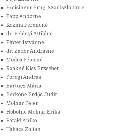
Freisinger Ernő, Szaniszló Imre
Papp Andorné
Kozma Ferencné
dr. Pelényi Attiláné
Pintér Istvánné
dr. Zádor Andrásné
Módos Péterné
Raákné Kiss Erzsébet
Porogi András
Bartucz Mária
Berkóné Erdős Judit
Molnár Péter
Hobotné Molnár Erika
Pataki Anikó
Takács Zoltán