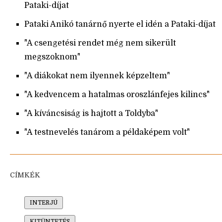
Pataki-díjat
Pataki Anikó tanárnő nyerte el idén a Pataki-díjat
"A csengetési rendet még nem sikerült
megszoknom"
"A diákokat nem ilyennek képzeltem"
"A kedvencem a hatalmas oroszlánfejes kilincs"
"A kíváncsiság is hajtott a Toldyba"
"A testnevelés tanárom a példaképem volt"
CÍMKÉK
INTERJÚ
KITÜNTETÉS