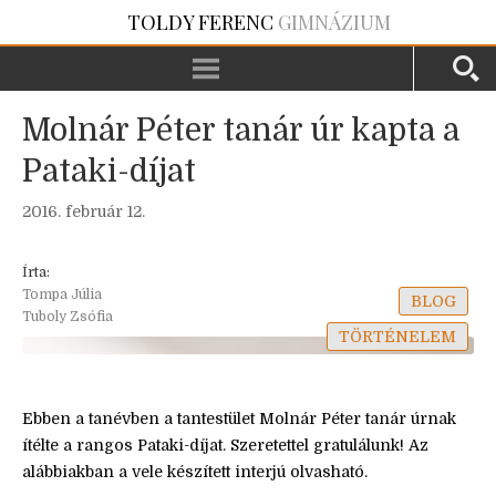
TOLDY FERENC
GIMNÁZIUM
Molnár Péter tanár úr kapta a
Pataki-díjat
2016. február 12.
Írta:
Tompa Júlia
BLOG
Tuboly Zsófia
TÖRTÉNELEM
Ebben a tanévben a tantestület Molnár Péter tanár úrnak
ítélte a rangos Pataki-díjat. Szeretettel gratulálunk! Az
alábbiakban a vele készített interjú olvasható.