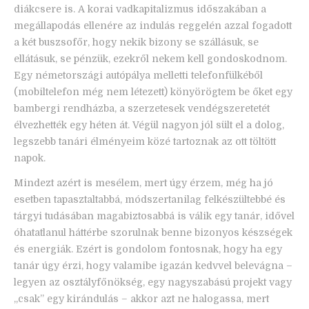
diákcsere is. A korai vadkapitalizmus időszakában a
megállapodás ellenére az indulás reggelén azzal fogadott
a két buszsofőr, hogy nekik bizony se szállásuk, se
ellátásuk, se pénzük, ezekről nekem kell gondoskodnom.
Egy németországi autópálya melletti telefonfülkéből
(mobiltelefon még nem létezett) könyörögtem be őket egy
bambergi rendházba, a szerzetesek vendégszeretetét
élvezhették egy héten át. Végül nagyon jól sült el a dolog,
legszebb tanári élményeim közé tartoznak az ott töltött
napok.
Mindezt azért is mesélem, mert úgy érzem, még ha jó
esetben tapasztaltabbá, módszertanilag felkészültebbé és
tárgyi tudásában magabiztosabbá is válik egy tanár, idővel
óhatatlanul háttérbe szorulnak benne bizonyos készségek
és energiák. Ezért is gondolom fontosnak, hogy ha egy
tanár úgy érzi, hogy valamibe igazán kedvvel belevágna –
legyen az osztályfőnökség, egy nagyszabású projekt vagy
„csak” egy kirándulás – akkor azt ne halogassa, mert