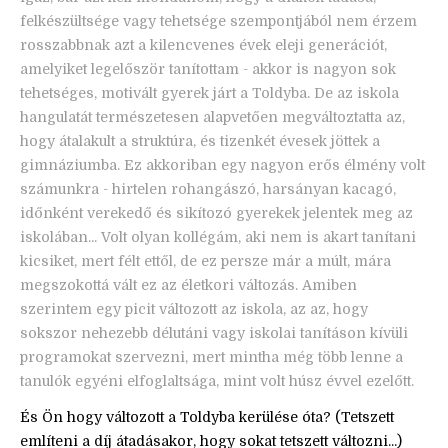
felkészültsége vagy tehetsége szempontjából nem érzem
rosszabbnak azt a kilencvenes évek eleji generációt,
amelyiket legelőször tanítottam - akkor is nagyon sok
tehetséges, motivált gyerek járt a Toldyba. De az iskola
hangulatát természetesen alapvetően megváltoztatta az,
hogy átalakult a struktúra, és tizenkét évesek jöttek a
gimnáziumba. Ez akkoriban egy nagyon erős élmény volt
számunkra - hirtelen rohangászó, harsányan kacagó,
időnként verekedő és sikítozó gyerekek jelentek meg az
iskolában... Volt olyan kollégám, aki nem is akart tanítani
kicsiket, mert félt ettől, de ez persze már a múlt, mára
megszokottá vált ez az életkori változás. Amiben
szerintem egy picit változott az iskola, az az, hogy
sokszor nehezebb délutáni vagy iskolai tanításon kívüli
programokat szervezni, mert mintha még több lenne a
tanulók egyéni elfoglaltsága, mint volt húsz évvel ezelőtt.
És Ön hogy változott a Toldyba kerülése óta? (Tetszett
említeni a díj átadásakor, hogy sokat tetszett változni...)