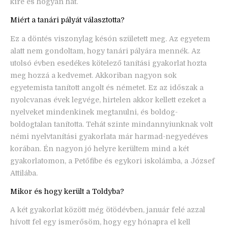
kire és hogyan hat.
Miért a tanári pályát választotta?
Ez a döntés viszonylag késón született meg. Az egyetem
alatt nem gondoltam, hogy tanári pályára mennék. Az
utolsó évben esedékes kötelező tanítási gyakorlat hozta
meg hozzá a kedvemet. Akkoriban nagyon sok
egyetemista tanított angolt és németet. Ez az időszak a
nyolcvanas évek legvége, hirtelen akkor kellett ezeket a
nyelveket mindenkinek megtanulni, és boldog-
boldogtalan tanította. Tehát szinte mindannyiunknak volt
némi nyelvtanítási gyakorlata már harmad-negyedéves
korában. Én nagyon jó helyre kerültem mind a két
gyakorlatomon, a Petőfibe és egykori iskolámba, a József
Attilába.
Mikor és hogy került a Toldyba?
A két gyakorlat között még ötödévben, január felé azzal
hívott fel egy ismerősöm, hogy egy hónapra el kell