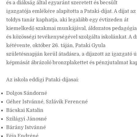
és a diákság által egyaránt szeretett és becsült
igazgatója emlékére alapította a Pataki-díjat. A díjat az
toldys tanár kaphatja, aki legalább egy évtizeden át
kiemelkedő szakmai munkájával, áldozatos pedagógia
és közösségi tevékenységével szolgálta iskolánkat. A dí
kétévente, október 26. táján, Pataki Gyula
születésnapján kerül átadásra, a díjazott az igazgató ú
képmását ábrázoló bronzplakettet és pénzjutalmat kap
Az iskola eddigi Pataki-díjasai:
Dolgos Sándorné
Géher Istvánné, Szlávik Ferencné
Bácskai Katalin
Szilágyi Jánosné
Bárány Istvánné
Féja Endréné