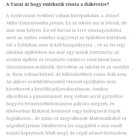
A Tanár úr hogy emlékszik vissza a diákéveire?
A nyolcvanas években voltam középiskolás, a József
Attila Gimnáziumba jártam. Ez az iskola ma is létezik, de
már más helyen. Kicsit furcsa is erre visszagondolni,
mert az ember emlékei nagyrészt az épülethez kötődnek -
ezt a Toldyban nem is kell hangsúlyozni -, és az én régi
iskolám épületében ma már egy másik intézmény, az
eredeti építtető és fenntartó ciszterci rend Szent Imre
Gimnáziuma működik. Szerettem az iskolát és az osztályt
is. Nem voltam kitűnő, de különösebben rossz diák sem.
Az akkori érdeklődésemből viszont egyáltalán nem
következett a későbbi pályaválasztásom. Amikor
elkezdtem a gimnáziumot, meg voltam arról győződve,
hogy én természettudományos pályára megyek, és
elsősorban fizikával, kémiával vagy biológiával fogok
foglalkozni... de aztán ez megváltozott. Matematikából és
angolból jártam fakultációra (ez nagyjából a mai emelt
szintű képzésnek felelt meg), de végül német-történelem