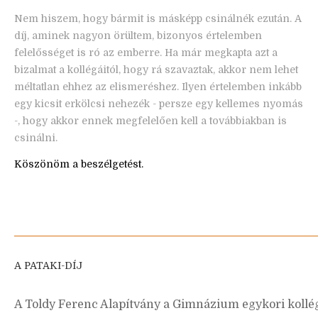
Nem hiszem, hogy bármit is másképp csinálnék ezután. A
díj, aminek nagyon örültem, bizonyos értelemben
felelősséget is ró az emberre. Ha már megkapta azt a
bizalmat a kollégáitól, hogy rá szavaztak, akkor nem lehet
méltatlan ehhez az elismeréshez. Ilyen értelemben inkább
egy kicsit erkölcsi nehezék - persze egy kellemes nyomás
-, hogy akkor ennek megfelelően kell a továbbiakban is
csinálni.
Köszönöm a beszélgetést.
A PATAKI-DÍJ
A Toldy Ferenc Alapítvány a Gimnázium egykori kollé