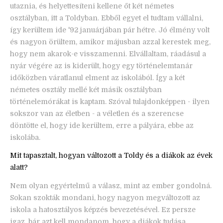
utaznia, és helyettesíteni kellene őt két németes
osztályban, itt a Toldyban. Ebből egyet el tudtam vállalni,
így kerültem ide '92 januárjában pár hétre. Jó élmény volt
és nagyon örültem, amikor májusban azzal kerestek meg,
hogy nem akarok-e visszamenni. Elvállaltam, ráadásul a
nyár végére az is kiderült, hogy egy történelemtanár
időközben váratlanul elment az iskolából. Így a két
németes osztály mellé két másik osztályban
történelemórákat is kaptam. Szóval tulajdonképpen - ilyen
sokszor van az életben - a véletlen és a szerencse
döntötte el, hogy ide kerültem, erre a pályára, ebbe az
iskolába.
Mit tapasztalt, hogyan változott a Toldy és a diákok az évek
alatt?
Nem olyan egyértelmű a válasz, mint az ember gondolná.
Sokan szokták mondani, hogy nagyon megváltozott az
iskola a hatosztályos képzés bevezetésével. Ez persze
igaz, bár azt kell mondanom, hogy a diákok tudása,