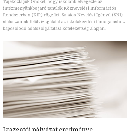
Tájékoztatjuk Önöket, hogy iskolánk elvégezte az
intézményünkbe járó tanulók Köznevelési Információs
Rendszerben (KIR) rögzített Sajátos Nevelési Igényű (SNI)
státuszainak felülvizsgálatát az iskolakezdési támogatáshoz
kapcsolódó adatszolgáltatási kötelezettség alapján.
Igazgatói pályázat eredménye