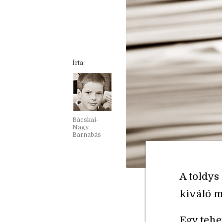
Írta:
Bácskai-
Nagy
Barnabás
A toldys
kiváló m
Egy tehe