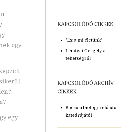
an
y
KAPCSOLÓDÓ CIKKEK
gy
"Ez a mi életünk"
tnék egy
Lendvai Gergely a
tehetségről
képzelt
sikerül
KAPCSOLÓDÓ ARCHÍV
len?
CIKKEK
a?
Búcsú a biológia előadó
katedrájától
gy egy