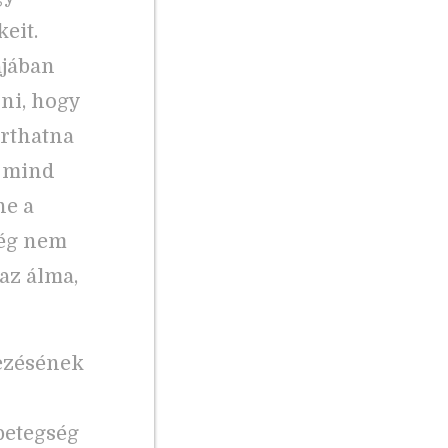
eit.
ájában
lni, hogy
arthatna
, mind
ne a
ség nem
az álma,
ezésének
betegség