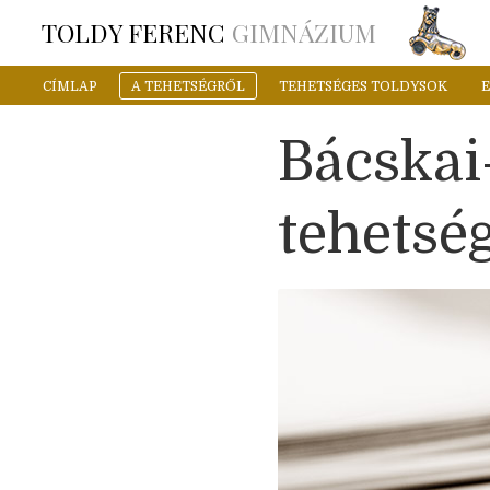
TOLDY FERENC
GIMNÁZIUM
CÍMLAP
A TEHETSÉGRŐL
TEHETSÉGES TOLDYSOK
Bácskai
tehetsé