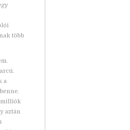
egy
olói
ának több
em.
arcú.
k a
 benne.
 milliók
gy aztán
n