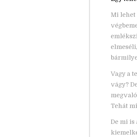
Mi lehet
végbemen
emlékszi
elmeséli
bármilye
Vagy a t
vágy? De
megvalós
Tehát mi
De mi is
kiemelke