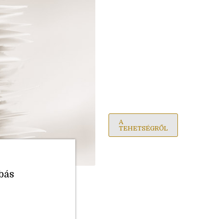
A
TEHETSÉGRŐL
bás