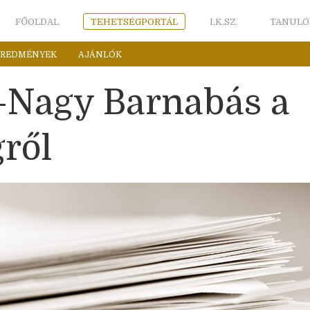
FŐOLDAL
TEHETSÉGPORTÁL
I.K.SZ.
TANULÓ
EREDMÉNYEK
AJÁNLÓK
-Nagy Barnabás a
gről