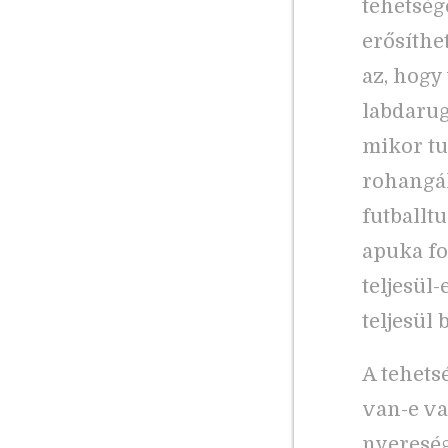
tehetség
erősíthe
az, hogy
labdarug
mikor tu
rohangál
futballtu
apuka fo
teljesül
teljesül b
A tehets
van-e va
nyereség