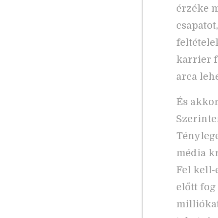
érzéke m
csapatot,
feltétel
karrier 
arca leh
És akkor
Szerinte
Ténylege
média kr
Fel kell
előtt fo
millióka