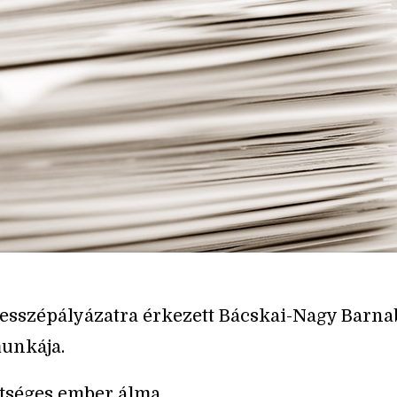
 esszépályázatra érkezett Bácskai-Nagy Barna
unkája.
tséges ember álma