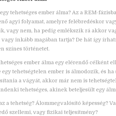
 egy tehetséges ember álma? Az a REM-fázisb
ő agyi folyamat, amelyre felébredéskor vag
k, vagy nem, ha pedig emlékszik rá akkor va
, vagy inkább magában tartja? De hát így írha
n színes történetet.
ehetséges ember álma egy elérendő célként el
 egy tehetségtelen ember is álmodozik, és ha 
ítania a vágyát, akkor már nem is tehetségte
ndenki tehetséges, akinek beteljesült egy álm
 az a tehetség? Álommegvalósító képesség? Va
dő szellemi, vagy fizikai teljesítmény?