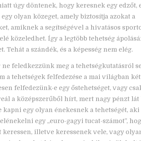
iatt úgy döntenek, hogy keresnek egy edzőt, 
 egy olyan közeget, amely biztosítja azokat a
eket, amiknek a segítségével a hivatásos sport
felé közeledhet. Így a legtöbb tehetség ápolás
et. Tehát a szándék, és a képesség nem elég.
 ne feledkezzünk meg a tehetségkutatásról s
m a tehetségek felfedezése a mai világban két
sen felfedezünk-e egy őstehetséget, vagy csa
eál a középszerűből hírt, mert nagy pénzt lát
-e kapni egy olyan énekesnek a tehetségét, aki
g elénekelni egy „euro-gagyi tucat-számot”, ho
t keressen, illetve keressenek vele, vagy olya