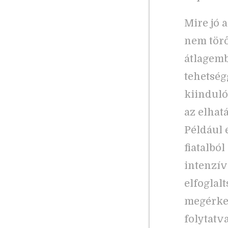
Mire jó 
nem törő
átlagemb
tehetség
kiinduló
az elhat
Például 
fiatalból
intenzív
elfoglal
megérkez
folytatv