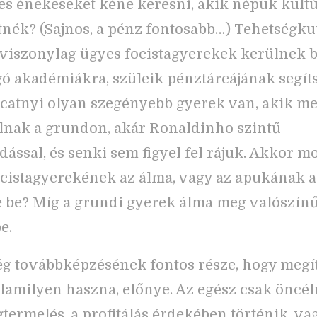
es énekeseket kéne keresni, akik népük kultú
tnék? (Sajnos, a pénz fontosabb…) Tehetségku
 viszonylag ügyes focistagyerekek kerülnek b
ó akadémiákra, szüleik pénztárcájának segít
catnyi olyan szegényebb gyerek van, akik me
nak a grundon, akár Ronaldinho szintű
dással, és senki sem figyel fel rájuk. Akkor mo
cistagyerekének az álma, vagy az apukának a
-e be? Míg a grundi gyerek álma meg valószín
e.
ég továbbképzésének fontos része, hogy megít
lamilyen haszna, előnye. Az egész csak öncélú
termelés, a profitálás érdekében történik, va