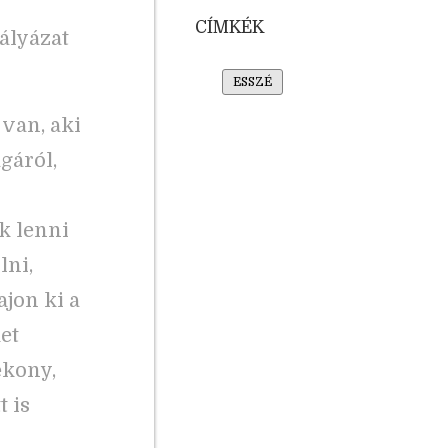
CÍMKÉK
ályázat
ESSZÉ
 van, aki
gáról,
k lenni
lni,
ajon ki a
et
ékony,
 is