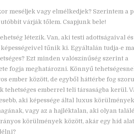
or meséljek vagy elmélkedjek? Szerintem a p
 utóbbit várják tőlem. Csapjunk bele!
ehetség létezik. Van, aki testi adottságaival és
 képességeivel tűnik ki. Egyáltalán tudja-e ma
etséges? Ezt minden valószínűség szerint a
te fogja meghatározni. Könnyű tehetségesne
gos ember között, de egyből háttérbe fog szoru
k tehetséges emberrel teli társaságba kerül. V
esebb, aki képessége által luxus körülmények
agának, vagy az a hajléktalan, aki olyan talál
rányos körülmények között, akár egy híd alatt
lélni?