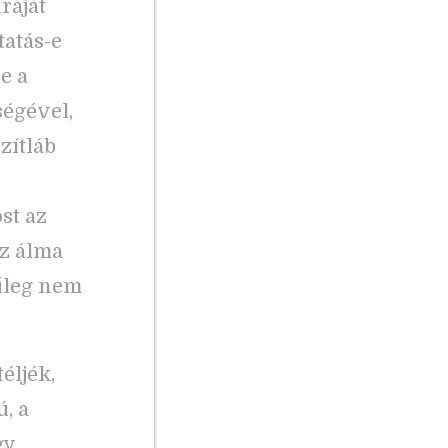
ráját
tatás-e
e a
ségével,
zítláb
st az
z álma
űleg nem
éljék,
, a
gy