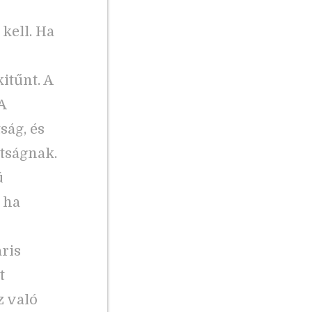
kell. Ha
itűnt. A
A
ság, és
ttságnak.
ú
, ha
áris
t
z való