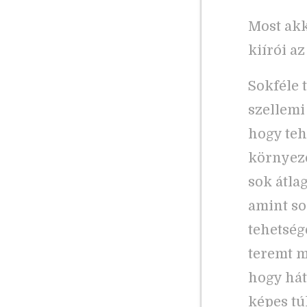
Most akk
kiírói az
Sokféle t
szellemi
hogy teh
környeze
sok átla
amint so
tehetség
teremt m
hogy hát
képes tú