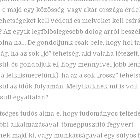
a-e majd egy közösség, vagy akár országa érdek
ehetségeket kell védeni és melyeket kell csír
i? Az egyik legfölöslegesebb dolog arról beszé
volna ha… De gondoljunk csak bele, hogy hol t
ág, ha az sok „jó” tehetség, aki valaha létezett
ül, és gondoljuk el, hogy mennyivel jobb len
s a lelkiismeretünk), ha az a sok „rossz” tehet
ül az idők folyamán. Melyiküknek mi is volt 
ult egyáltalán?
tséges tudós álma-e, hogy tudományos felfed
bbi alkalmazásával, tömegpusztító fegyvert
enek majd ki, vagy munkásságával egy súlyos 