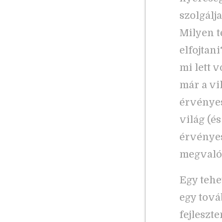
szolgálj
Milyen t
elfojtan
mi lett 
már a vil
érvényes
világ (é
érvényes
megvalós
Egy tehe
egy tová
fejleszt