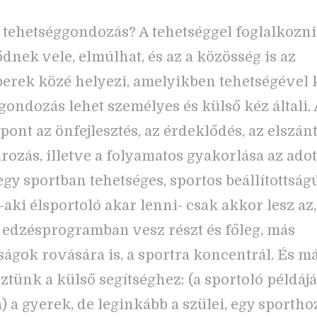
a tehetséggondozás? A tehetséggel foglalkozni 
dnek vele, elmúlhat, és az a közösség is az
erek közé helyezi, amelyikben tehetségével k
gondozás lehet személyes és külső kéz általi. 
pont az önfejlesztés, az érdeklődés, az elszánt
ározás, illetve a folyamatos gyakorlása az ado
egy sportban tehetséges, sportos beállítottság
 -aki élsportoló akar lenni- csak akkor lesz az
 edzésprogramban vesz részt és főleg, más
tságok rovására is, a sportra koncentrál. És m
tünk a külső segítséghez: (a sportoló példájá
a) a gyerek, de leginkább a szülei, egy sportho