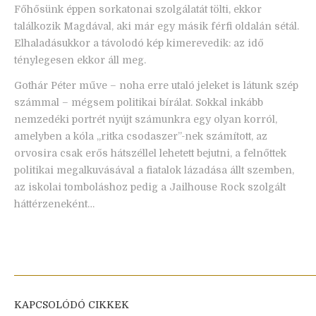
Főhősünk éppen sorkatonai szolgálatát tölti, ekkor
találkozik Magdával, aki már egy másik férfi oldalán sétál.
Elhaladásukkor a távolodó kép kimerevedik: az idő
ténylegesen ekkor áll meg.
Gothár Péter műve – noha erre utaló jeleket is látunk szép
számmal – mégsem politikai bírálat. Sokkal inkább
nemzedéki portrét nyújt számunkra egy olyan korról,
amelyben a kóla „ritka csodaszer”-nek számított, az
orvosira csak erős hátszéllel lehetett bejutni, a felnőttek
politikai megalkuvásával a fiatalok lázadása állt szemben,
az iskolai tomboláshoz pedig a Jailhouse Rock szolgált
háttérzeneként…
KAPCSOLÓDÓ CIKKEK