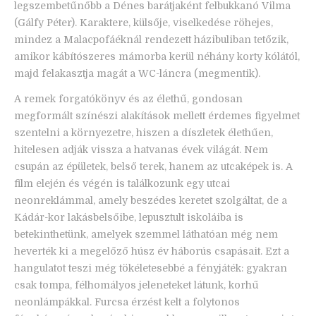
legszembetűnőbb a Dénes barátjaként felbukkanó Vilma
(Gálfy Péter). Karaktere, külsője, viselkedése röhejes,
mindez a Malacpofáéknál rendezett házibuliban tetőzik,
amikor kábítószeres mámorba kerül néhány korty kólától,
majd felakasztja magát a WC-láncra (megmentik).
A remek forgatókönyv és az élethű, gondosan
megformált színészi alakítások mellett érdemes figyelmet
szentelni a környezetre, hiszen a díszletek élethűen,
hitelesen adják vissza a hatvanas évek világát. Nem
csupán az épületek, belső terek, hanem az utcaképek is. A
film elején és végén is találkozunk egy utcai
neonreklámmal, amely beszédes keretet szolgáltat, de a
Kádár-kor lakásbelsőibe, lepusztult iskoláiba is
betekinthetünk, amelyek szemmel láthatóan még nem
heverték ki a megelőző húsz év háborús csapásait. Ezt a
hangulatot teszi még tökéletesebbé a fényjáték: gyakran
csak tompa, félhomályos jeleneteket látunk, korhű
neonlámpákkal. Furcsa érzést kelt a folytonos