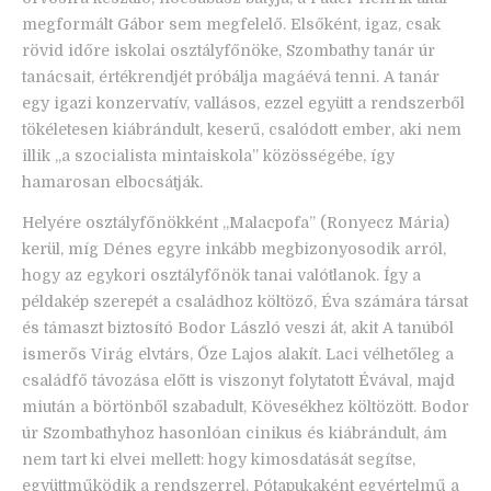
megformált Gábor sem megfelelő. Elsőként, igaz, csak
rövid időre iskolai osztályfőnöke, Szombathy tanár úr
tanácsait, értékrendjét próbálja magáévá tenni. A tanár
egy igazi konzervatív, vallásos, ezzel együtt a rendszerből
tökéletesen kiábrándult, keserű, csalódott ember, aki nem
illik „a szocialista mintaiskola” közösségébe, így
hamarosan elbocsátják.
Helyére osztályfőnökként „Malacpofa” (Ronyecz Mária)
kerül, míg Dénes egyre inkább megbizonyosodik arról,
hogy az egykori osztályfőnök tanai valótlanok. Így a
példakép szerepét a családhoz költöző, Éva számára társat
és támaszt biztosító Bodor László veszi át, akit A tanúból
ismerős Virág elvtárs, Őze Lajos alakít. Laci vélhetőleg a
családfő távozása előtt is viszonyt folytatott Évával, majd
miután a börtönből szabadult, Kövesékhez költözött. Bodor
úr Szombathyhoz hasonlóan cinikus és kiábrándult, ám
nem tart ki elvei mellett: hogy kimosdatását segítse,
együttműködik a rendszerrel. Pótapukaként egyértelmű a