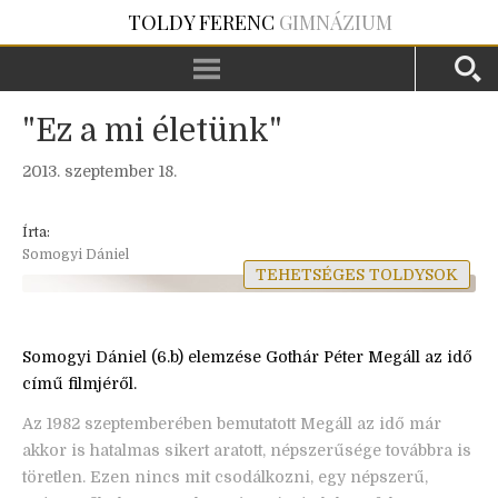
TOLDY FERENC
GIMNÁZIUM
"Ez a mi életünk"
2013. szeptember 18.
Írta:
Somogyi Dániel
TEHETSÉGES TOLDYSOK
Somogyi Dániel (6.b) elemzése Gothár Péter
Megáll az idő
című filmjéről.
Az 1982 szeptemberében bemutatott Megáll az idő már
akkor is hatalmas sikert aratott, népszerűsége továbbra is
töretlen. Ezen nincs mit csodálkozni, egy népszerű,