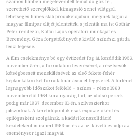
számos filmben megelevenített témát dolgoz fel,
szerethető szereplőkkel, kimagasló zenei világgal,
tehetséges filmes stáb produkciójában, melynek tagjai a
magyar filmipar elitjét jelentették, s jelentik ma is: Gothár
Péter rendezői, Koltai Lajos operatőri munkáját és
Bereményi Géza forgatókönyvét a kiváló színészi gárda
teszi teljessé.
A film cselekménye bő egy évtizedet fog át, kezdődik 1956.
november 5-én, a forradalom leverésével, a résztvevők
kétségbeesett menekülésével; az első fekete-fehér
képkockákon két forradalmár ássa el fegyverét. A történet
legnagyobb időszakot felölelő – színes – része 1963
novemberétől 1964 kora nyaráig tart, az utolsó percek
pedig már 1967. december 31-én, szilveszterkor
játszódnak. A keretidőpontok csak expozícióként és
epilógusként szolgálnak, a kádári konszolidáció
kezdeteként is ismert 1963-as és az azt követő év adja az
eseménysor igazi magvát.