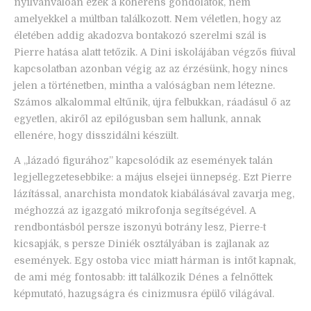
nyilvánvalóan ezek a koherens gondolatok, nem
amelyekkel a múltban találkozott. Nem véletlen, hogy az
életében addig akadozva bontakozó szerelmi szál is
Pierre hatása alatt tetőzik. A Dini iskolájában végzős fiúval
kapcsolatban azonban végig az az érzésünk, hogy nincs
jelen a történetben, mintha a valóságban nem létezne.
Számos alkalommal eltűnik, újra felbukkan, ráadásul ő az
egyetlen, akiről az epilógusban sem hallunk, annak
ellenére, hogy disszidálni készült.
A „lázadó figurához” kapcsolódik az események talán
legjellegzetesebbike: a május elsejei ünnepség. Ezt Pierre
lázítással, anarchista mondatok kiabálásával zavarja meg,
méghozzá az igazgató mikrofonja segítségével. A
rendbontásból persze iszonyú botrány lesz, Pierre-t
kicsapják, s persze Diniék osztályában is zajlanak az
események. Egy ostoba vicc miatt hárman is intőt kapnak,
de ami még fontosabb: itt találkozik Dénes a felnőttek
képmutató, hazugságra és cinizmusra épülő világával.