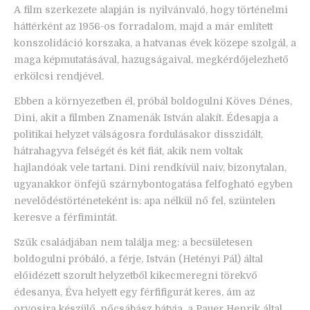
A film szerkezete alapján is nyilvánvaló, hogy történelmi
háttérként az 1956-os forradalom, majd a már említett
konszolidáció korszaka, a hatvanas évek közepe szolgál, a
maga képmutatásával, hazugságaival, megkérdőjelezhető
erkölcsi rendjével.
Ebben a környezetben él, próbál boldogulni Köves Dénes,
Dini, akit a filmben Znamenák István alakít. Édesapja a
politikai helyzet válságosra fordulásakor disszidált,
hátrahagyva felségét és két fiát, akik nem voltak
hajlandóak vele tartani. Dini rendkívül naiv, bizonytalan,
ugyanakkor önfejű szárnybontogatása felfogható egyben
nevelődéstörténeteként is: apa nélkül nő fel, szüntelen
keresve a férfimintát.
Szűk családjában nem találja meg: a becsületesen
boldogulni próbáló, a férje, István (Hetényi Pál) által
előidézett szorult helyzetből kikecmeregni törekvő
édesanya, Éva helyett egy férfifigurát keres, ám az
orvosira készülő, nőcsábász bátyja, a Pauer Henrik által