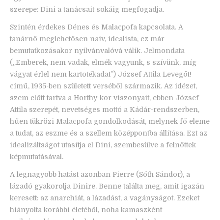
szerepe: Dini a tanácsait sokáig megfogadja.
Szintén érdekes Dénes és Malacpofa kapcsolata. A
tanárnő meglehetősen naiv, idealista, ez már
bemutatkozásakor nyilvánvalóvá válik. Jelmondata
(„Emberek, nem vadak, elmék vagyunk, s szívünk, míg
vágyat érlel nem kartotékadat”) József Attila Levegőt!
című, 1935-ben született verséből származik. Az idézet,
szem előtt tartva a Horthy-kor viszonyait, ebben József
Attila szerepét, nevetséges mottó a Kádár-rendszerben,
hűen tükrözi Malacpofa gondolkodását, melynek fő eleme
a tudat, az eszme és a szellem középpontba állítása. Ezt az
idealizáltságot utasítja el Dini, szembesülve a felnőttek
képmutatásával.
A legnagyobb hatást azonban Pierre (Sőth Sándor), a
lázadó gyakorolja Dinire. Benne találta meg, amit igazán
keresett: az anarchiát, a lázadást, a vagányságot. Ezeket
hiányolta korábbi életéből, noha kamaszként