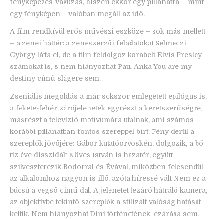
fényképezés-vakuzás, hiszen ekkor egy pillanatra – mint
egy fényképen – valóban megáll az idő.
A film rendkívül erős művészi eszköze – sok más mellett
– a zenei háttér: a zeneszerzői feladatokat Selmeczi
György látta el, de a film feldolgoz korabeli Elvis Presley-
számokat is, s nem hiányozhat Paul Anka You are my
destiny című slágere sem.
Zseniális megoldás a már sokszor emlegetett epilógus is,
a fekete-fehér zárójelenetek egyrészt a keretszerűségre,
másrészt a televízió motívumára utalnak, ami számos
korábbi pillanatban fontos szereppel bírt. Fény derül a
szereplők jövőjére: Gábor kutatóorvosként dolgozik, a bő
tíz éve disszidált Köves István is hazatér, együtt
szilveszterezik Bodorral és Évával, miközben felcsendül
az alkalomhoz nagyon is illő, azóta híressé vált Nem ez a
búcsú a végső című dal. A jelenetet lezáró hátráló kamera,
az objektívbe tekintő szereplők a stilizált valóság hatását
keltik. Nem hiányozhat Dini történetének lezárása sem.