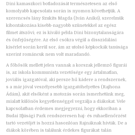
Dini kamaszkori botladozását természetesen az első
komolyabb kapcsolata során is nyomon követhetjük. A
szerencsés lány Szukits Magda (Iván Anikó), szerelmük
kibontakozása kisebb-nagyobb szünetekkel az egész
filmet átszövi; ez is kiváló példa Dini bizonytalanságára
és önfejűségére. Az első csókra végül a disszidálási
kísérlet során kerül sor, ám az utolsó képkockák tanúsága
szerint románcuk nem volt maradandó.
A főhősök mellett jelen vannak a korszak jellemző figurái
is, az iskola kommunista vezetősége egy ártalmatlan,
joviális igazgatóval, aki persze hű kádere a rendszernek,
s a már jóval veszélyesebb igazgatóhelyettes (Rajhona
Ádám), akit elsőként a motozás során ismerhetünk meg,
mialatt különös kegyetlenséggel vegzálja a diákokat. Vele
kapcsolatban érdemes megjegyezni, hogy ekkoriban a
Budai Ifjúsági Park rendszeresen haj- és ruhaellenőrzést
tartó vezetőjét is hozzá hasonlóan Rajnáknak hívták. De a
diákok körében is találunk érdekes figurákat: talán