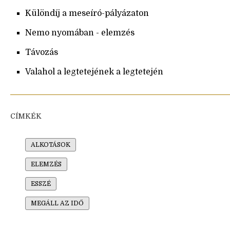
Különdíj a meseíró-pályázaton
Nemo nyomában - elemzés
Távozás
Valahol a legtetejének a legtetején
CÍMKÉK
ALKOTÁSOK
ELEMZÉS
ESSZÉ
MEGÁLL AZ IDŐ