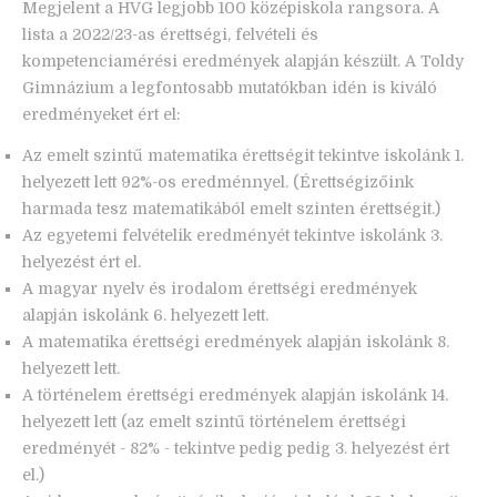
Megjelent a HVG legjobb 100 középiskola rangsora. A
lista a 2022/23-as érettségi, felvételi és
kompetenciamérési eredmények alapján készült. A Toldy
Gimnázium a legfontosabb mutatókban idén is kiváló
eredményeket ért el:
Az emelt szintű matematika érettségit tekintve iskolánk 1.
helyezett lett 92%-os eredménnyel. (Érettségizőink
harmada tesz matematikából emelt szinten érettségit.)
Az egyetemi felvételik eredményét tekintve iskolánk 3.
helyezést ért el.
A magyar nyelv és irodalom érettségi eredmények
alapján iskolánk 6. helyezett lett.
A matematika érettségi eredmények alapján iskolánk 8.
helyezett lett.
A történelem érettségi eredmények alapján iskolánk 14.
helyezett lett (az emelt szintű történelem érettségi
eredményét - 82% - tekintve pedig pedig 3. helyezést ért
el.)