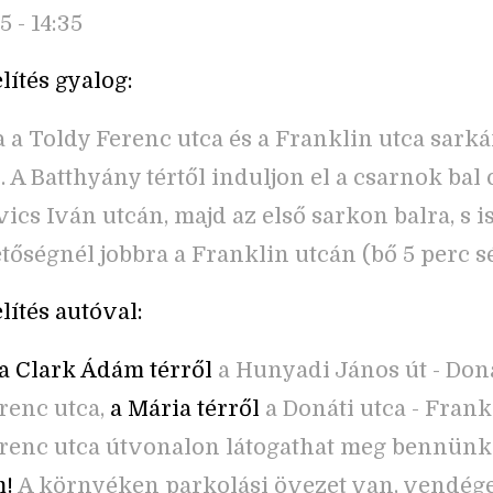
55 - 14:35
ítés gyalog:
a a Toldy Ferenc utca és a Franklin utca sark
. A Batthyány tértől induljon el a csarnok bal 
ics Iván utcán, majd az első sarkon balra, s i
etőségnél jobbra a Franklin utcán (bő 5 perc sé
ítés autóval:
a Clark Ádám térről
a Hunyadi János út - Doná
renc utca,
a Mária térről
a Donáti utca - Frankl
renc utca útvonalon látogathat meg bennünke
m!
A környéken parkolási övezet van, vendég