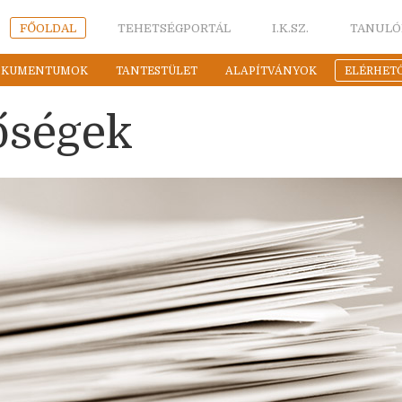
FŐOLDAL
TEHETSÉGPORTÁL
I.K.SZ.
TANULÓ
OKUMENTUMOK
TANTESTÜLET
ALAPÍTVÁNYOK
ELÉRHET
őségek