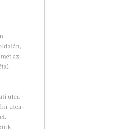
án
oldalán,
smét az
ta).
ti utca -
in utca -
t.
eink