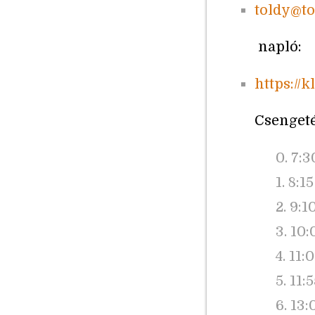
toldy@to
napló:
https://
Csengeté
0. 7:3
1. 8:1
2. 9:1
3. 10:
4. 11:0
5. 11:
6. 13: