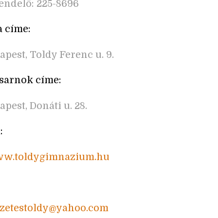
endelő: 225-8696
a címe:
apest, Toldy Ferenc u. 9.
sarnok címe:
pest, Donáti u. 28.
:
www.toldygimnazium.hu
ezetestoldy@yahoo.com