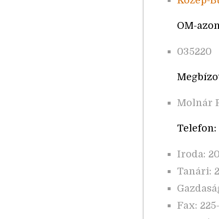
Közép-Bu
OM-azon
035220
Megbízot
Molnár 
Telefon:
Iroda: 2
Tanári: 
Gazdaság
Fax: 225