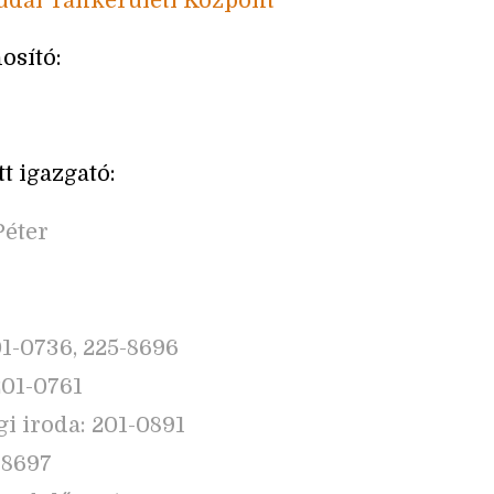
dai Tankerületi Központ
osító:
t igazgató:
Péter
01-0736, 225-8696
201-0761
i iroda: 201-0891
-8697