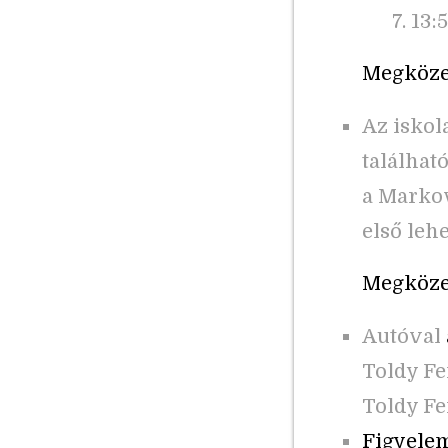
7. 13:
Megközel
Az iskol
található
a Markov
első leh
Megközel
Autóval
Toldy Fe
Toldy Fe
Figyele