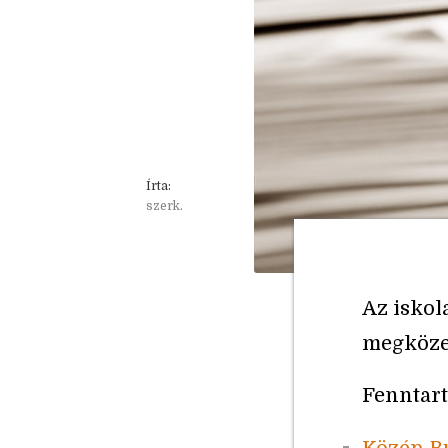
Írta:
szerk.
Az iskol
megközel
Fenntart