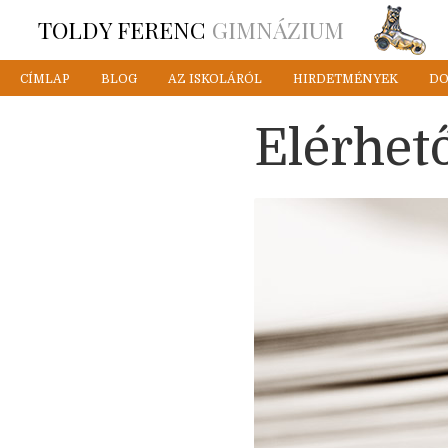
TOLDY FERENC
GIMNÁZIUM
CÍMLAP
BLOG
AZ ISKOLÁRÓL
HIRDETMÉNYEK
D
Elérhet