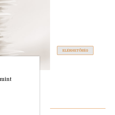
ELÉRHETŐSÉG
amint