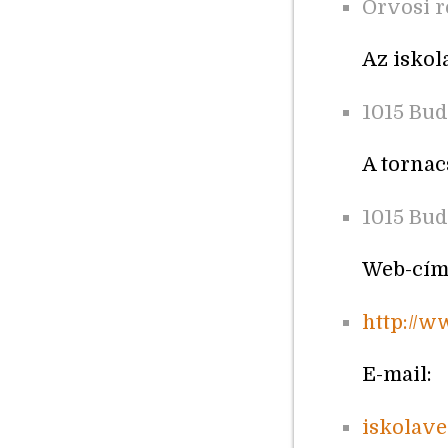
Orvosi r
Az iskol
1015 Bud
A tornac
1015 Buda
Web-cím
http://
E-mail:
iskolav