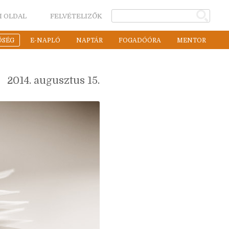
I OLDAL
FELVÉTELIZŐK
ŐSÉG
E-NAPLÓ
NAPTÁR
FOGADÓÓRA
MENTOR
2014. augusztus 15.