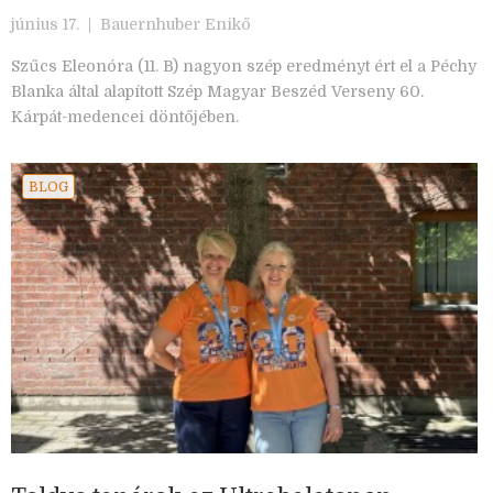
június 17. |
Bauernhuber Enikő
Szűcs Eleonóra (11. B) nagyon szép eredményt ért el a Péchy
Blanka által alapított Szép Magyar Beszéd Verseny 60.
Kárpát-medencei döntőjében.
BLOG