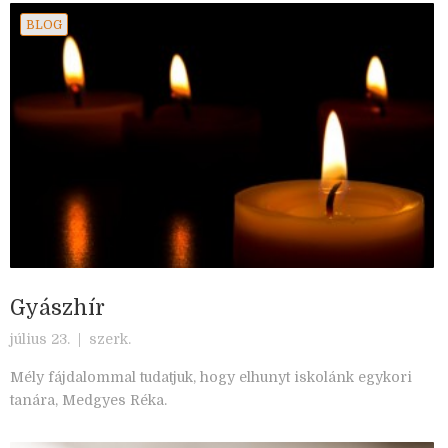
BLOG
Gyászhír
július 23. |
szerk.
Mély fájdalommal tudatjuk, hogy elhunyt iskolánk egykori
tanára, Medgyes Réka.