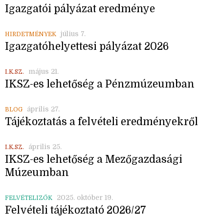
Igazgatói pályázat eredménye
július 7.
HIRDETMÉNYEK
Igazgatóhelyettesi pályázat 2026
május 21.
I.K.SZ.
IKSZ-es lehetőség a Pénzmúzeumban
április 27.
BLOG
Tájékoztatás a felvételi eredményekről
április 25.
I.K.SZ.
IKSZ-es lehetőség a Mezőgazdasági
Múzeumban
2025. október 19.
FELVÉTELIZŐK
Felvételi tájékoztató 2026/27