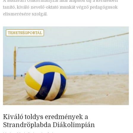
A Budavári Önkormányzat által alapított díj a kerületben
tanító, kiváló nevelő-oktató munkát végző pedagógusok
elismerésére szolgál.
TEHETSÉGPORTÁL
Kiváló toldys eredmények a
Strandröplabda Diákolimpián