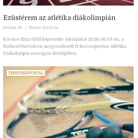
Ezüstérem az atlétika diákolimpián
június 16. |
Szász András
Kovács Eliza (8.b) képviselte iskolánkat 2026.06.03-án, a
Székesfehérváron megrendezett IV.korcsoportos Atlétika
Diákolimpia országos döntőjében.
TEHETSÉGPORTÁL