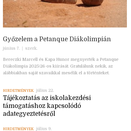
Győzelem a Petanque Diákolimpián
június 7. |
szerk.
Bereczki Marcell és Kapa Hunor megnyerték a Petanque
Diákolimpia 2025/26-os kiírását. Gratulálunk nekik, az
alábbiakban saját szavaikkal mesélik el a történteket.
július 22.
HIRDETMÉNYEK
Tájékoztatás az iskolakezdési
támogatáshoz kapcsolódó
adategyeztetésről
július 9.
HIRDETMÉNYEK