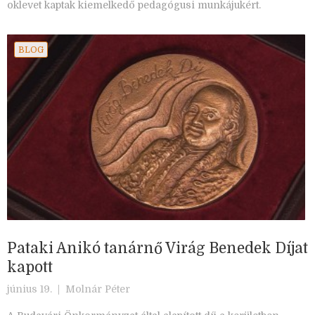
oklevet kaptak kiemelkedő pedagógusi munkájukért.
BLOG
Pataki Anikó tanárnő Virág Benedek Díjat
kapott
június 19. |
Molnár Péter