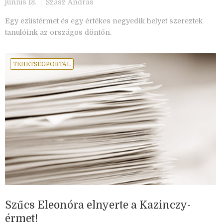
június 18. |
Szász András
Egy ezüstérmet és egy értékes negyedik helyet szereztek
tanulóink az országos döntőn.
TEHETSÉGPORTÁL
Szűcs Eleonóra elnyerte a Kazinczy-
érmet!