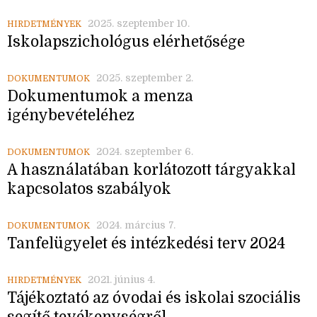
2025. szeptember 10.
HIRDETMÉNYEK
Iskolapszichológus elérhetősége
2025. szeptember 2.
DOKUMENTUMOK
Dokumentumok a menza
igénybevételéhez
2024. szeptember 6.
DOKUMENTUMOK
A használatában korlátozott tárgyakkal
kapcsolatos szabályok
2024. március 7.
DOKUMENTUMOK
Tanfelügyelet és intézkedési terv 2024
2021. június 4.
HIRDETMÉNYEK
Tájékoztató az óvodai és iskolai szociális