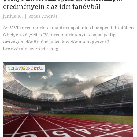
eredményeink az idei tanévből
június 16. |
Szász András
Az V-VI.korcsoportos amatőr csapatunk a budapesti döntőben
6.helyen végzett, a IV.korcsoportos nyílt csapat pedig
országos elődöntőbe jutást követően a nagyszerű
bronzérmet szerezte meg
TEHETSÉGPORTÁL