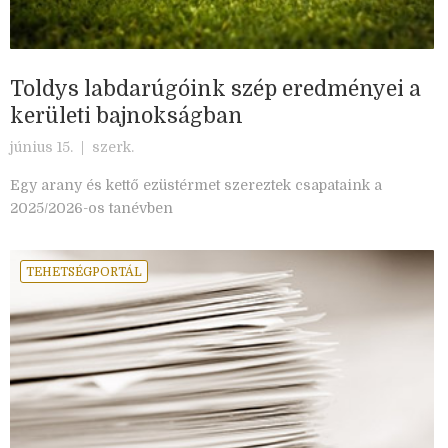
Toldys labdarúgóink szép eredményei a
kerületi bajnokságban
június 15. |
szerk.
Egy arany és kettő ezüstérmet szereztek csapataink a
2025/2026-os tanévben
TEHETSÉGPORTÁL