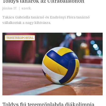
Toldys tanárok az Ultrabalatonon
június 17. |
szerk.
Takács Gabriella tanárnő és Endrényi Flóra tanárnő
vállalkoztak a nagy kihívásra.
TEHETSÉGPORTÁL
Toldys fiú teremröplabda diákolimpia