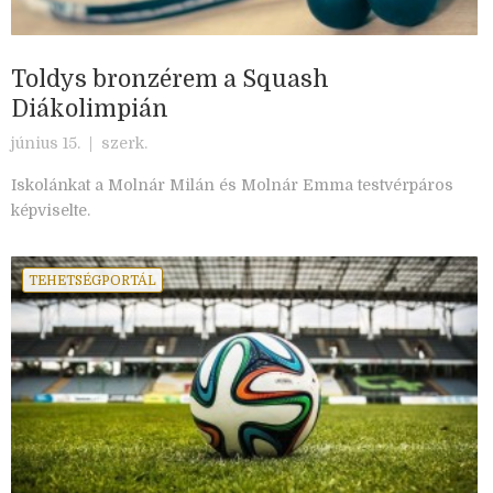
Toldys bronzérem a Squash
Diákolimpián
június 15. |
szerk.
Iskolánkat a Molnár Milán és Molnár Emma testvérpáros
képviselte.
TEHETSÉGPORTÁL