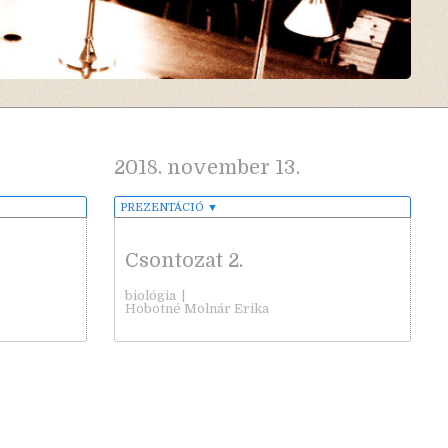
2018. november 13.
PREZENTÁCIÓ
▼
Csontozat 2.
biológia
|
Hobotné Molnár Erika