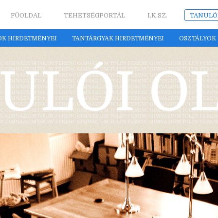
FŐOLDAL
TEHETSÉGPORTÁL
I.K.SZ.
TANULÓ
OK HIRDETMÉNYEI
TANTÁRGYAK HIRDETMÉNYEI
OSZTÁLYOK