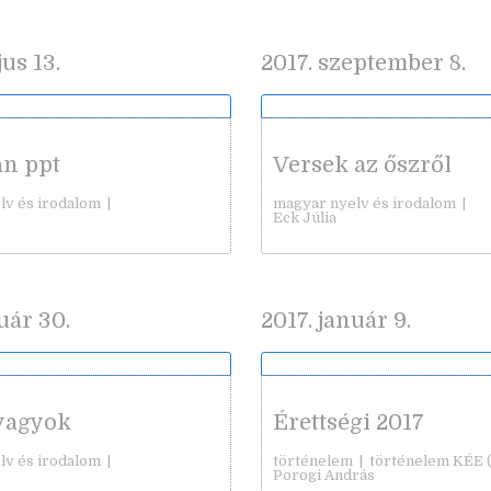
us 13.
2017. szeptember 8.
an ppt
Versek az őszről
lv és irodalom
|
magyar nyelv és irodalom
|
Eck Júlia
uár 30.
2017. január 9.
vagyok
Érettségi 2017
lv és irodalom
|
történelem
| történelem KÉE (
Porogi András