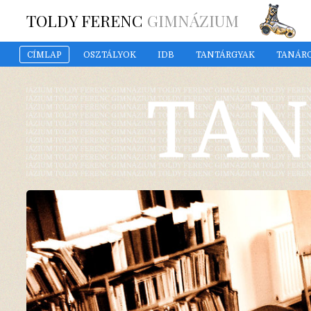
TOLDY FERENC
GIMNÁZIUM
CÍMLAP
OSZTÁLYOK
IDB
TANTÁRGYAK
TANÁR