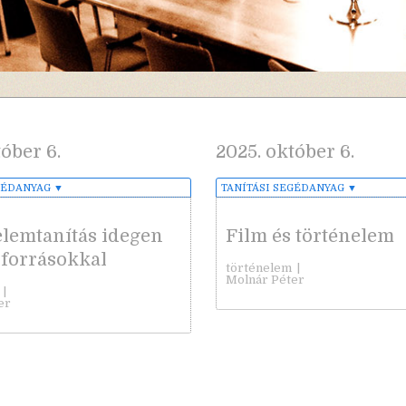
óber 6.
2025. október 6.
GÉDANYAG
▼
TANÍTÁSI SEGÉDANYAG
▼
lemtanítás idegen
Film és történelem
forrásokkal
történelem
|
Molnár Péter
|
er