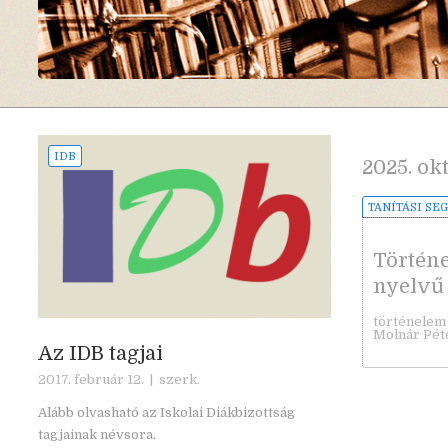
IDB
2025. okt
TANÍTÁSI SE
Történe
nyelvű 
történelem
Molnár Pét
Az IDB tagjai
2017. február 12. |
szerk.
Alább olvasható az Iskolai Diákbizottság
tagjainak névsora.