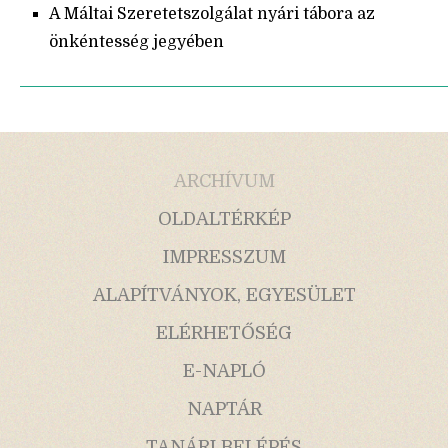
A Máltai Szeretetszolgálat nyári tábora az
önkéntesség jegyében
ARCHÍVUM
OLDALTÉRKÉP
IMPRESSZUM
ALAPÍTVÁNYOK, EGYESÜLET
ELÉRHETŐSÉG
E-NAPLÓ
NAPTÁR
TANÁRI BELÉPÉS