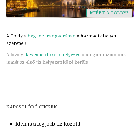
MIÉRT A TOLDY?
A Toldy a
hvg idei rangsorában
a harmadik helyen
szerepel!
A tavalyi
kevésbé előkelő helyezés
után gimnáziumunk
ismét az első tíz helyezett közé került!
KAPCSOLÓDÓ CIKKEK
Idén is a legjobb tíz között!