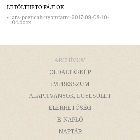
LETÖLTHETŐ FÁJLOK
ars-poeticak-nyomtatni-2017-09-08-10-
04.docx
ARCHÍVUM
OLDALTÉRKÉP
IMPRESSZUM
ALAPÍTVÁNYOK, EGYESÜLET
ELÉRHETŐSÉG
E-NAPLÓ
NAPTÁR