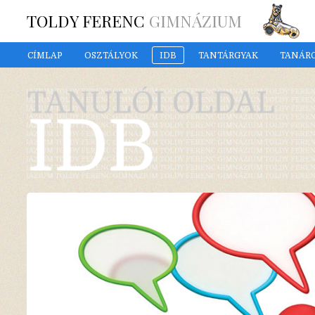
TOLDY FERENC
GIMNÁZIUM
CÍMLAP
OSZTÁLYOK
IDB
TANTÁRGYAK
TANÁR