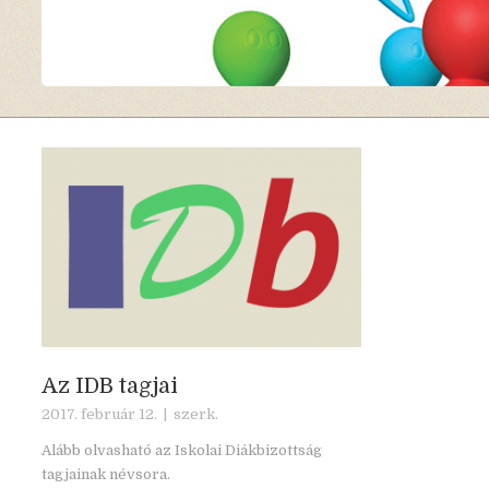
Az IDB tagjai
2017. február 12. |
szerk.
Alább olvasható az Iskolai Diákbizottság
tagjainak névsora.