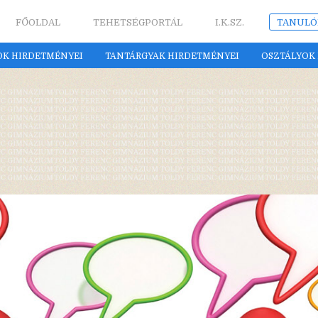
FŐOLDAL
TEHETSÉGPORTÁL
I.K.SZ.
TANULÓ
OK HIRDETMÉNYEI
TANTÁRGYAK HIRDETMÉNYEI
OSZTÁLYOK