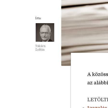
Írta:
Takács
Zoltán
A közöss
az alábbi
LETÖLT