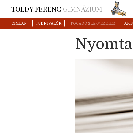
TOLDY FERENC
GIMNÁZIUM
CÍMLAP
TUDNIVALÓK
FOGADÓ SZERVEZETEK
AKT
Nyomta