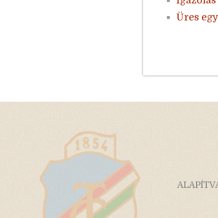
Igazolás
Üres eg
ALAPÍTV