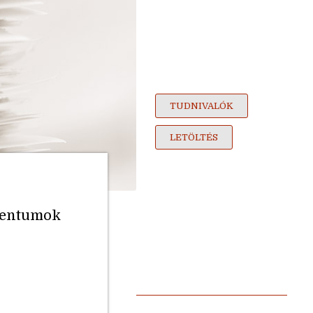
TUDNIVALÓK
LETÖLTÉS
umentumok