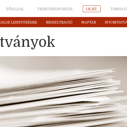
FŐOLDAL
TEHETSÉGPORTÁL
I.K.SZ.
TANULÓ
UÁLIS LEHETŐSÉGEK
REGISZTRÁCIÓ
NAPTÁR
NYOMTATV
tványok