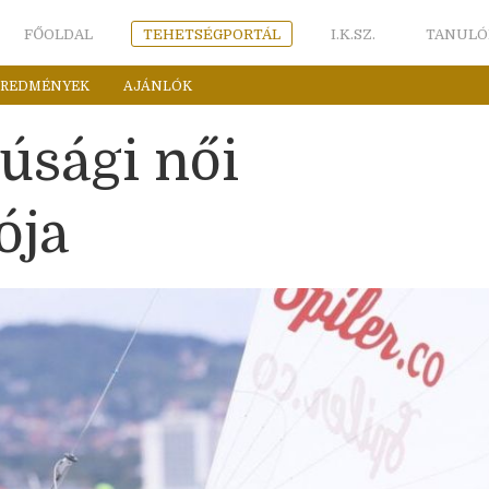
FŐOLDAL
TEHETSÉGPORTÁL
I.K.SZ.
TANULÓ
EREDMÉNYEK
AJÁNLÓK
júsági női
ója