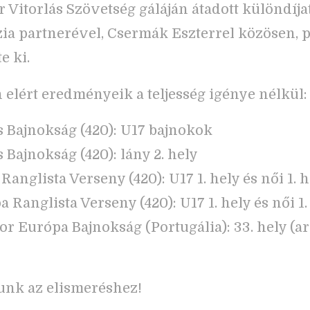
 Vitorlás Szövetség gáláján átadott különdíja
ia partnerével, Csermák Eszterrel közösen, 
e ki.
 elért eredményeik a teljesség igénye nélkül:
 Bajnokság (420): U17 bajnokok
 Bajnokság (420): lány 2. hely
anglista Verseny (420): U17 1. hely és női 1. h
 Ranglista Verseny (420): U17 1. hely és női 1.
or Európa Bajnokság (Portugália): 33. hely (a
unk az elismeréshez!