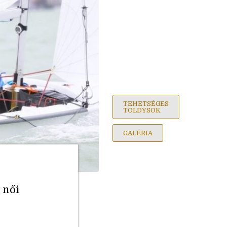
TEHETSÉGES
TOLDYSOK
GALÉRIA
 női