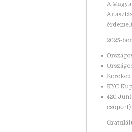
A Magyar
Anasztáz
érdemelt
2025-ben
Országos
Országos
Kereked R
KYC Kupa
420 Juni
csoport)
Gratulál