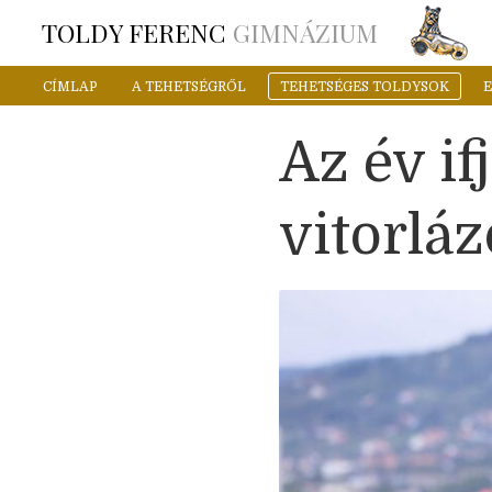
TOLDY FERENC
GIMNÁZIUM
CÍMLAP
A TEHETSÉGRŐL
TEHETSÉGES TOLDYSOK
Az év if
vitorláz