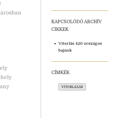
t
párosban
KAPCSOLÓDÓ ARCHÍV
CIKKEK
Vitorlás 420 országos
bajnok
ely
CÍMKÉK
 hely
rany
VITORLÁZÁS