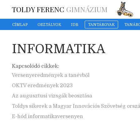
TOLDY FERENC
GIMNÁZIUM
CÍMLAP
OSZTÁLYOK
IDB
TANTÁRGYAK
TANÁR
INFORMATIKA
Kapcsolódó cikkek:
Versenyeredmények a tanévből
OKTV eredmények 2023
Az augusztusi vizsgák beosztása
Toldys sikerek a Magyar Innovációs Szövetség orsz
E-hód informatikaversenyen