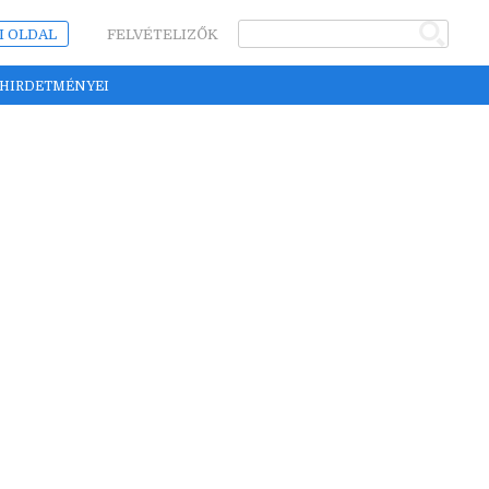
I OLDAL
FELVÉTELIZŐK
 HIRDETMÉNYEI