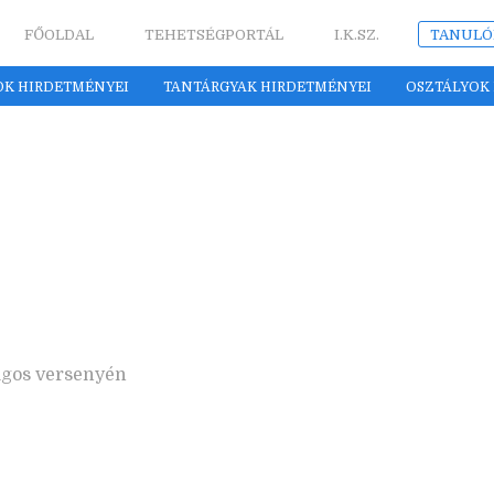
FŐOLDAL
TEHETSÉGPORTÁL
I.K.SZ.
TANULÓ
OK HIRDETMÉNYEI
TANTÁRGYAK HIRDETMÉNYEI
OSZTÁLYOK
ágos versenyén