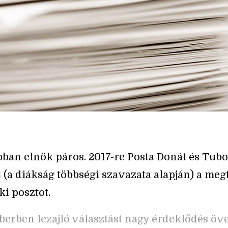
ban elnök páros. 2017-re Posta Donát és Tubol
l (a diákság többségi szavazata alapján) a megt
ki posztot.
erben lezajló választást nagy érdeklődés öve