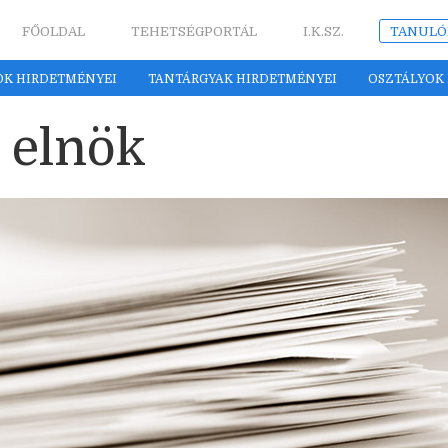
FŐOLDAL
TEHETSÉGPORTÁL
I.K.SZ.
TANULÓ
OK HIRDETMÉNYEI
TANTÁRGYAK HIRDETMÉNYEI
OSZTÁLYOK
j elnök