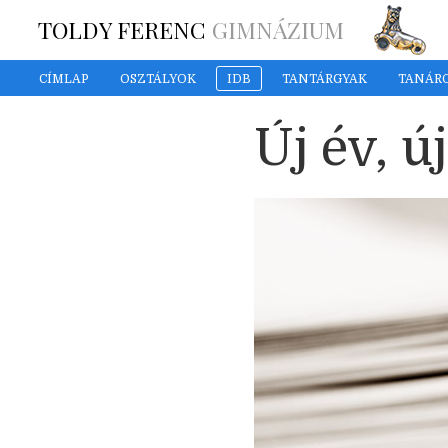
TOLDY FERENC
GIMNÁZIUM
CÍMLAP
OSZTÁLYOK
IDB
TANTÁRGYAK
TANÁR
Új év, ú