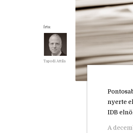
Írta:
Tapodi Attila
Pontosab
nyerte e
IDB elnö
A decemb