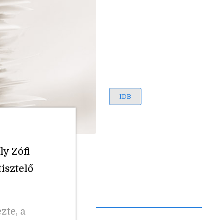
IDB
y Zófi
isztelő
zte, a