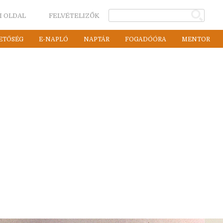
I OLDAL
FELVÉTELIZŐK
ETŐSÉG
E-NAPLÓ
NAPTÁR
FOGADÓÓRA
MENTOR