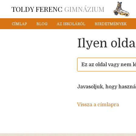
TOLDY FERENC
GIMNÁZIUM
CÍMLAP
BLOG
AZ ISKOLÁRÓL
HIRDETMÉNYEK
Ilyen olda
Ez az oldal vagy nem lé
Javasoljuk, hogy használj
Vissza a címlapra