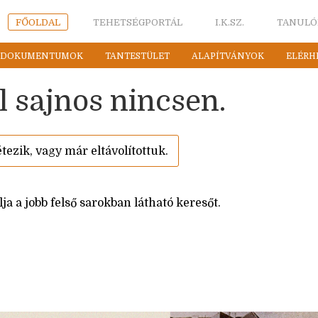
FŐOLDAL
TEHETSÉGPORTÁL
I.K.SZ.
TANULÓ
DOKUMENTUMOK
TANTESTÜLET
ALAPÍTVÁNYOK
ELÉRH
l sajnos nincsen.
tezik, vagy már eltávolítottuk.
a a jobb felső sarokban látható keresőt.