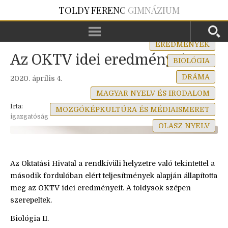
TOLDY FERENC
GIMNÁZIUM
EREDMÉNYEK
Az OKTV idei eredményei
BIOLÓGIA
DRÁMA
2020. április 4.
MAGYAR NYELV ÉS IRODALOM
Írta:
MOZGÓKÉPKULTÚRA ÉS MÉDIAISMERET
igazgatóság
OLASZ NYELV
Az Oktatási Hivatal a rendkívüli helyzetre való tekintettel a
második fordulóban elért teljesítmények alapján állapította
meg az OKTV idei eredményeit. A toldysok szépen
szerepeltek.
Biológia II.