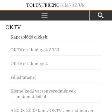
TOLDY FERENC
GIMNÁZIUM
OKTV
Kapcsolódó cikkek:
OKTV eredmények 2023
OKTV eredmények
Félicitations!
Kiemelkedő versenyeredmények
matematikából
A 2008-2009 tanév OKTV végeredményei