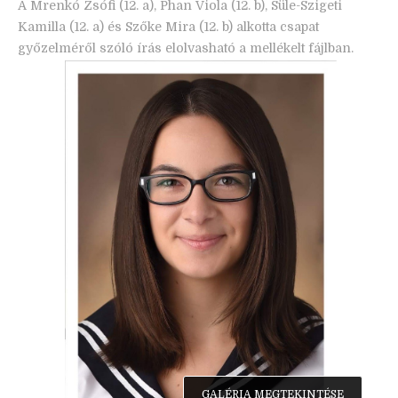
A Mrenkó Zsófi (12. a), Phan Viola (12. b), Süle-Szigeti
Kamilla (12. a) és Szőke Mira (12. b) alkotta csapat
győzelméről szóló írás elolvasható a mellékelt fájlban.
GALÉRIA MEGTEKINTÉSE