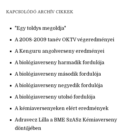
KAPCSOLÓDÓ ARCHÍV CIKKEK
"Egy toldys megoldja"
A 2008-2009 tanév OKTV végeredményei
A Kenguru angolverseny eredményei
A biológiaverseny harmadik fordulója
A biológiaverseny második fordulója
A biológiaverseny negyedik fordulója
A biológiaverseny utolsó fordulója
A kémiaversenyeken elért eredmények
Adravecz Lilla a BME SzASz Kémiaverseny
döntőjében