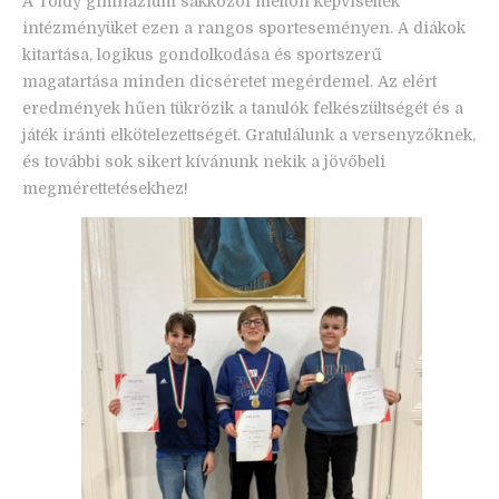
A Toldy gimnázium sakkozói méltón képviselték
intézményüket ezen a rangos sporteseményen. A diákok
kitartása, logikus gondolkodása és sportszerű
magatartása minden dicséretet megérdemel. Az elért
eredmények hűen tükrözik a tanulók felkészültségét és a
játék iránti elkötelezettségét. Gratulálunk a versenyzőknek,
és további sok sikert kívánunk nekik a jövőbeli
megmérettetésekhez!