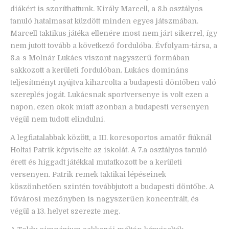
diákért is szoríthattunk. Király Marcell, a 8.b osztályos
tanuló hatalmasat küzdött minden egyes játszmában.
Marcell taktikus játéka ellenére most nem járt sikerrel, így
nem jutott tovább a következő fordulóba. Évfolyam-társa, a
8.a-s Molnár Lukács viszont nagyszerű formában
sakkozott a kerületi fordulóban. Lukács domináns
teljesítményt nyújtva kiharcolta a budapesti döntőben való
szereplés jogát. Lukácsnak sportversenye is volt ezen a
napon, ezen okok miatt azonban a budapesti versenyen
végül nem tudott elindulni.
A legfiatalabbak között, a III. korcsoportos amatőr fiúknál
Holtai Patrik képviselte az iskolát. A 7.a osztályos tanuló
érett és higgadt játékkal mutatkozott be a kerületi
versenyen. Patrik remek taktikai lépéseinek
köszönhetően szintén továbbjutott a budapesti döntőbe. A
fővárosi mezőnyben is nagyszerűen koncentrált, és
végül a 13. helyet szerezte meg.