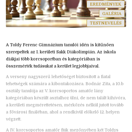
EREDMÉNYEK
GALÉRIA
TESTNEVELÉS
A Toldy Ferenc Gimnázium tanulói idén is kitűnően
szerepeltek az I. kerületi Sakk Diákolimpián. Az iskola
diákjai több korcsoportban és kategóriában is
összemérték tudásukat a kerület legjobbjaival.
A verseny nagyszerű lehetőséget biztosított a fiatal
tehetségek számára a kibontakozásra. Bodnár Zita, a 10.b
osztály tanulója az V. korcsoportos amatőr lány
kategóriában készült asztalhoz ülni, de nem talált kihívóra,
a kerületi megmérettetésen, mérkőzés nélkül jutott tovább
a fővárosi fináléban, ahol a rendkívül előkelő 12. helyen
végzett.
A IV. korcsoportos amatőr fiúk mezőnyében két Toldys