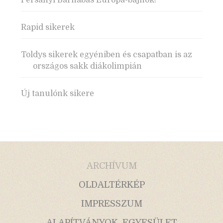
Persányi Barnabás Európa-bajnok!
Rapid sikerek
Toldys sikerek egyéniben és csapatban is az
országos sakk diákolimpián
Új tanulónk sikere
ARCHÍVUM
OLDALTÉRKÉP
IMPRESSZUM
ALAPÍTVÁNYOK, EGYESÜLET