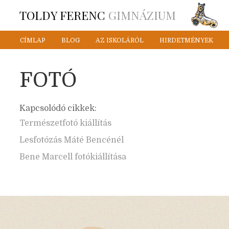
TOLDY FERENC
GIMNÁZIUM
CÍMLAP
BLOG
AZ ISKOLÁRÓL
HIRDETMÉNYEK
FOTÓ
Kapcsolódó cikkek:
Természetfotó kiállítás
Lesfotózás Máté Bencénél
Bene Marcell fotókiállítása