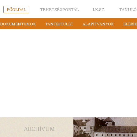
FŐOLDAL
TEHETSÉGPORTÁL
I.K.SZ.
TANULÓ
DOKUMENTUMOK
TANTESTÜLET
ALAPÍTVÁNYOK
ELÉRH
ARCHÍVUM