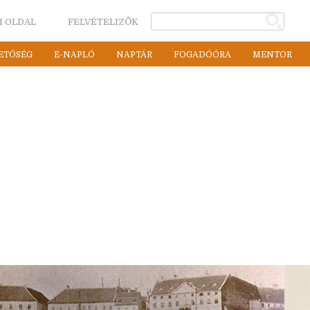
I OLDAL
FELVÉTELIZŐK
ETŐSÉG
E-NAPLÓ
NAPTÁR
FOGADÓÓRA
MENTOR