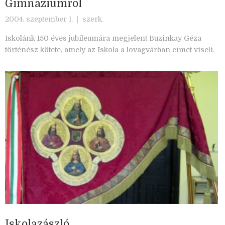
Gimnáziumról
2004. szeptember 1. |
szerk.
Iskolánk 150 éves jubileumára megjelent Buzinkay Géza
történész kötete, amely az
Iskola a lovagvárban
címet viseli.
Iskolazászló