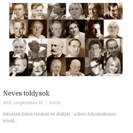
Neves toldysok
2011. szeptember 18. |
szerk.
Iskolánk híres tanárai és diákjai - a lista folyamatosan
bővül...