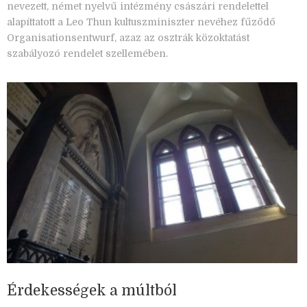
nevezett, német nyelvű intézmény császári rendelettel
alapíttatott a Leo Thun kultuszminiszter nevéhez fűződő
Organisationsentwurf, azaz az osztrák közoktatást
szabályozó rendelet szellemében.
Érdekességek a múltból