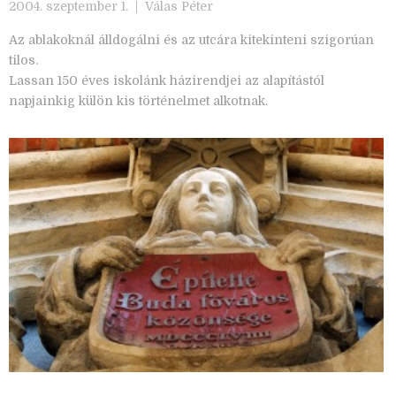
2004. szeptember 1. |
Válas Péter
Az ablakoknál álldogálni és az utcára kitekinteni szigorúan
tilos.
Lassan 150 éves iskolánk házirendjei az alapítástól
napjainkig külön kis történelmet alkotnak.