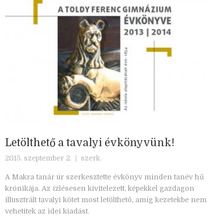
Letölthető a tavalyi évkönyvünk!
2015. szeptember 2. |
szerk.
A Makra tanár úr szerkesztette évkönyv minden tanév hű
krónikája. Az ízlésesen kivitelezett, képekkel gazdagon
illusztrált tavalyi kötet most letölthető, amíg kezetekbe nem
vehetitek az idei kiadást.