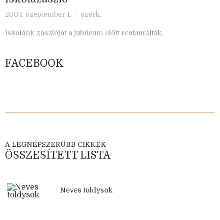
2004. szeptember 1. |
szerk.
Iskolánk zászlóját a jubileum előtt restaurálták.
FACEBOOK
A LEGNÉPSZERŰBB CIKKEK
ÖSSZESÍTETT LISTA
Neves toldysok