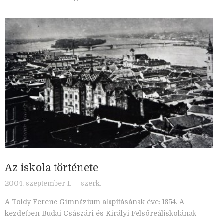
Az iskola története
2004. szeptember 1. |
szerk.
A Toldy Ferenc Gimnázium alapításának éve: 1854. A
kezdetben Budai Császári és Királyi Felsőreáliskolának