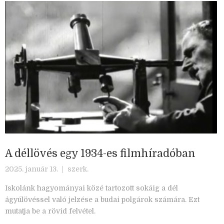
A déllövés egy 1934-es filmhíradóban
2025. január 13. |
szerk.
Iskolánk hagyományai közé tartozott sokáig a dél
ágyúlövéssel való jelzése a budai polgárok számára. Ezt
mutatja be a rövid felvétel.