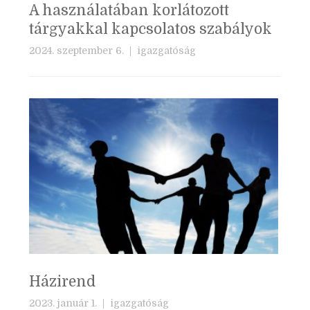
A használatában korlátozott
tárgyakkal kapcsolatos szabályok
2024. szeptember 6. |
igazgatóság
Házirend
2023. január 1. |
igazgatóság