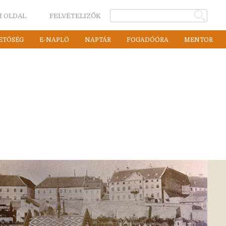
I OLDAL
FELVÉTELIZŐK
ETŐSÉG
E-NAPLÓ
NAPTÁR
FOGADÓÓRA
MENTOR