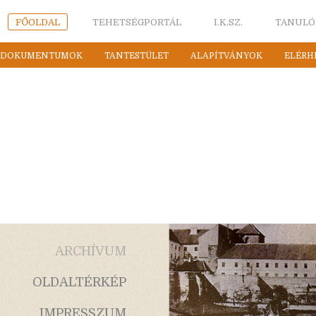
FŐOLDAL
TEHETSÉGPORTÁL
I.K.SZ.
TANULÓ
DOKUMENTUMOK
TANTESTÜLET
ALAPÍTVÁNYOK
ELÉRH
ARCHÍVUM
OLDALTÉRKÉP
IMPRESSZUM