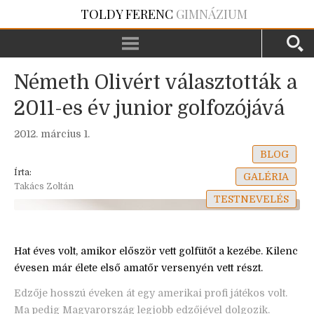
TOLDY FERENC
GIMNÁZIUM
Németh Olivért választották a
2011-es év junior golfozójává
2012. március 1.
BLOG
Írta:
GALÉRIA
Takács Zoltán
TESTNEVELÉS
Hat éves volt, amikor először vett golfütőt a kezébe. Kilenc
évesen már élete első amatőr versenyén vett részt.
Edzője hosszú éveken át egy amerikai profi játékos volt.
Ma pedig Magyarország legjobb edzőjével dolgozik.