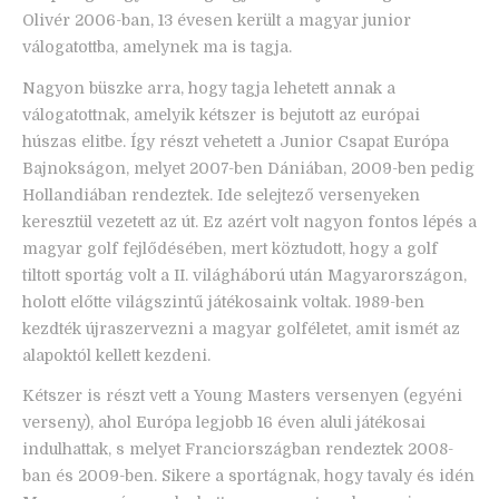
Olivér 2006-ban, 13 évesen került a magyar junior
válogatottba, amelynek ma is tagja.
Nagyon büszke arra, hogy tagja lehetett annak a
válogatottnak, amelyik kétszer is bejutott az európai
húszas elitbe. Így részt vehetett a Junior Csapat Európa
Bajnokságon, melyet 2007-ben Dániában, 2009-ben pedig
Hollandiában rendeztek. Ide selejtező versenyeken
keresztül vezetett az út. Ez azért volt nagyon fontos lépés a
magyar golf fejlődésében, mert köztudott, hogy a golf
tiltott sportág volt a II. világháború után Magyarországon,
holott előtte világszintű játékosaink voltak. 1989-ben
kezdték újraszervezni a magyar golféletet, amit ismét az
alapoktól kellett kezdeni.
Kétszer is részt vett a Young Masters versenyen (egyéni
verseny), ahol Európa legjobb 16 éven aluli játékosai
indulhattak, s melyet Franciországban rendeztek 2008-
ban és 2009-ben. Sikere a sportágnak, hogy tavaly és idén