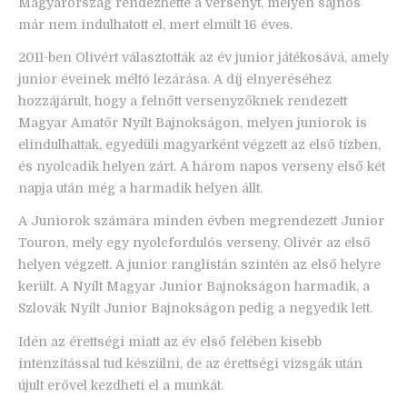
Magyarország rendezhette a versenyt, melyen sajnos
már nem indulhatott el, mert elmúlt 16 éves.
2011-ben Olivért választották az év junior játékosává, amely
junior éveinek méltó lezárása. A díj elnyeréséhez
hozzájárult, hogy a felnőtt versenyzőknek rendezett
Magyar Amatőr Nyílt Bajnokságon, melyen juniorok is
elindulhattak, egyedüli magyarként végzett az első tízben,
és nyolcadik helyen zárt. A három napos verseny első két
napja után még a harmadik helyen állt.
A Juniorok számára minden évben megrendezett Junior
Touron, mely egy nyolcfordulós verseny, Olivér az első
helyen végzett. A junior ranglistán szintén az első helyre
került. A Nyílt Magyar Junior Bajnokságon harmadik, a
Szlovák Nyílt Junior Bajnokságon pedig a negyedik lett.
Idén az érettségi miatt az év első felében kisebb
intenzitással tud készülni, de az érettségi vizsgák után
újult erővel kezdheti el a munkát.