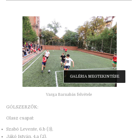
GALÉRIA MEGTEKINTÉSE
Varga Barnabás felvétele
GÓLSZERZŐK:
Olasz csapat:
Szabó Levente, 6.b (3),
Jákó István, 4.a (2),