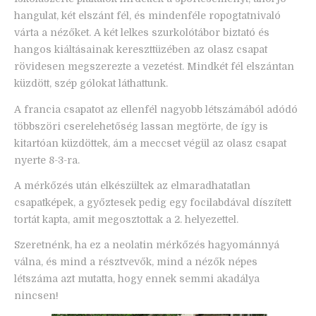
hangulat, két elszánt fél, és mindenféle ropogtatnivaló
várta a nézőket. A két lelkes szurkolótábor biztató és
hangos kiáltásainak kereszttüzében az olasz csapat
rövidesen megszerezte a vezetést. Mindkét fél elszántan
küzdött, szép gólokat láthattunk.
A francia csapatot az ellenfél nagyobb létszámából adódó
többszöri cserelehetőség lassan megtörte, de így is
kitartóan küzdöttek, ám a meccset végül az olasz csapat
nyerte 8-3-ra.
A mérkőzés után elkészültek az elmaradhatatlan
csapatképek, a győztesek pedig egy focilabdával díszített
tortát kapta, amit megosztottak a 2. helyezettel.
Szeretnénk, ha ez a neolatin mérkőzés hagyománnyá
válna, és mind a résztvevők, mind a nézők népes
létszáma azt mutatta, hogy ennek semmi akadálya
nincsen!