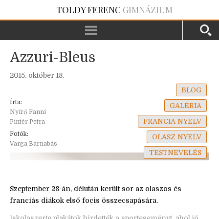
TOLDY FERENC
GIMNÁZIUM
Azzuri-Bleus
2015. október 18.
BLOG
Írta:
GALÉRIA
Nyírő Fanni
FRANCIA NYELV
Pintér Petra
Fotók:
OLASZ NYELV
Varga Barnabás
TESTNEVELÉS
Szeptember 28-án, délután került sor az olaszos és
franciás diákok első focis összecsapására.
Iskolaszerte plakátok hirdették a sporteseményt, ahol jó