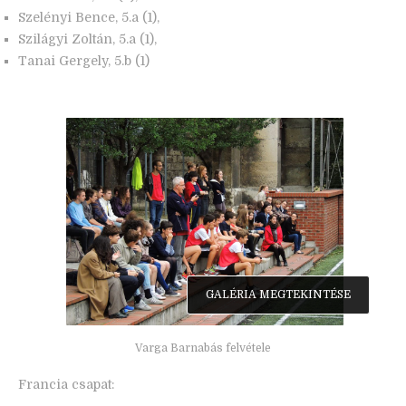
Szelényi Bence, 5.a (1),
Szilágyi Zoltán, 5.a (1),
Tanai Gergely, 5.b (1)
GALÉRIA MEGTEKINTÉSE
Varga Barnabás felvétele
Francia csapat: