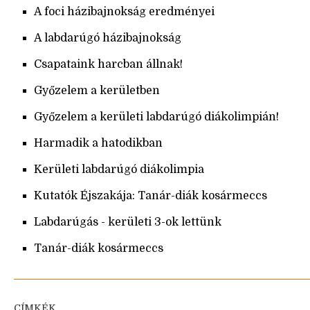
A foci házibajnokság eredményei
A labdarúgó házibajnokság
Csapataink harcban állnak!
Győzelem a kerületben
Győzelem a kerületi labdarúgó diákolimpián!
Harmadik a hatodikban
Kerületi labdarúgó diákolimpia
Kutatók Éjszakája: Tanár-diák kosármeccs
Labdarúgás - kerületi 3-ok lettünk
Tanár-diák kosármeccs
CÍMKÉK