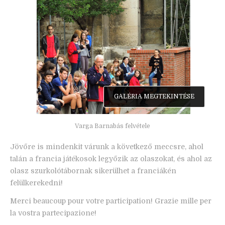
GALÉRIA MEGTEKINTÉSE
Varga Barnabás felvétele
Jövőre is mindenkit várunk a következő meccsre, ahol
talán a francia játékosok legyőzik az olaszokat, és ahol az
olasz szurkolótábornak sikerülhet a franciákén
felülkerekedni!
Merci beaucoup pour votre participation! Grazie mille per
la vostra partecipazione!