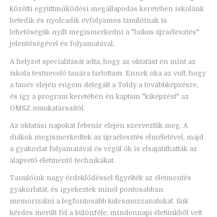
közötti együttműködési megállapodás keretében iskolánk
hetedik és nyolcadik évfolyamos tanulóinak is
lehetőségük nyílt megismerkedni a "laikus újraélesztés"
jelentőségével és folyamatával.
A helyzet specialitását adta, hogy az oktatást én mint az
iskola testnevelő tanára tartottam. Ennek oka az volt, hogy
a tanév elején engem delegált a Toldy a továbbképzésre,
és így a program keretében én kaptam "kiképzést" az
OMSZ munkatársaitól.
Az oktatási napokat február elején szerveztük meg. A
diákok megismerkedtek az újraélesztés elméletével, majd
a gyakorlat folyamatával és végül ők is elsajátíthatták az
alapvető életmentő technikákat.
Tanulóink nagy érdeklődéssel figyelték az életmentés
gyakorlatát, és igyekeztek minél pontosabban
memorizálni a legfontosabb kulcsmozzanatokat. Sok
kérdés merült fel a különféle, mindennapi életünkből vett