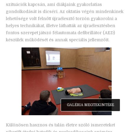
szituációk kapcsán, ami diákjaink gyakorlatias
gondolkodását is dicséri. Az oktatás végén mindenkinek
lehetősége volt felnőtt újraélesztő torzón gyakorolni a
helyes technikákat, illetve láthatták az újraélesztésben
fontos szerepet játszó félautomata defibrillátor (AED)
készülék működését és annak speciális jellemzőit.
GALÉRIA MEGTEKINTÉSE
Különösen hasznos és talán életre szóló ismereteket