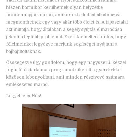
sikerült átadni hetedik és nyolcadikosaink számára,
hiszen bármikor kerülhetnek olyan helyzetbe
mindennapjaik során, amikor ezt a tudást alkalmazva
megmenthetnek egy vagy akár több életet is. A tapasztalat
azt mutatja, hogy általában a segélynyújtás elmaradása
jelenti a legtöbb problémát. Ezért kiemelten fontos, hogy
félelmeinket legyőzve merjünk segítséget nyújtani a
bajbajutottaknak.
Összegezve úgy gondolom, hogy egy nagyszerű, kézzel
fogható és tartalmas programot sikerült a gyerekekkel
közösen lebonyolítani, ami minden résztvevő számára
emlékezetes marad.
Legyél te is Hős!