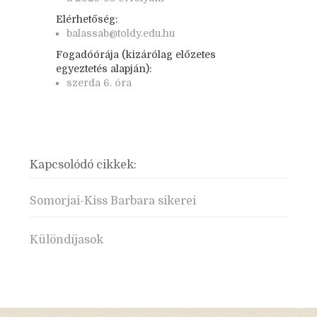
Elérhetőség:
balassab@toldy.edu.hu
Fogadóórája (kizárólag előzetes
egyeztetés alapján):
szerda 6. óra
Kapcsolódó cikkek:
Somorjai-Kiss Barbara sikerei
Különdíjasok