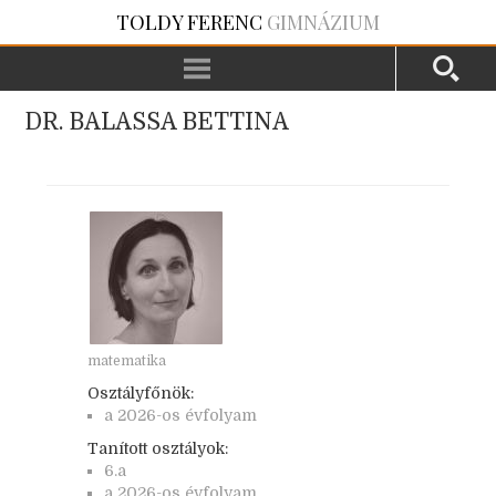
TOLDY FERENC
GIMNÁZIUM
DR. BALASSA BETTINA
matematika
Osztályfőnök:
a 2026-os évfolyam
Tanított osztályok:
6.a
a 2026-os évfolyam