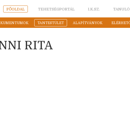
FŐOLDAL
TEHETSÉGPORTÁL
I.K.SZ.
TANULÓ
OKUMENTUMOK
TANTESTÜLET
ALAPÍTVÁNYOK
ELÉRHET
NNI RITA