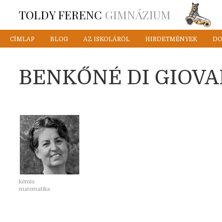
TOLDY FERENC
GIMNÁZIUM
CÍMLAP
BLOG
AZ ISKOLÁRÓL
HIRDETMÉNYEK
D
BENKŐNÉ DI GIOVA
kémia
matematika