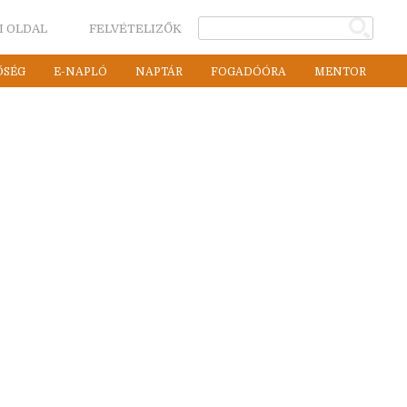
I OLDAL
FELVÉTELIZŐK
ŐSÉG
E-NAPLÓ
NAPTÁR
FOGADÓÓRA
MENTOR