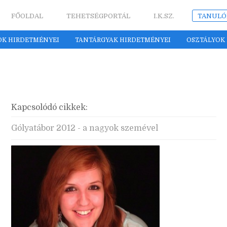
FŐOLDAL
TEHETSÉGPORTÁL
I.K.SZ.
TANULÓ
OK HIRDETMÉNYEI
TANTÁRGYAK HIRDETMÉNYEI
OSZTÁLYOK
Kapcsolódó cikkek:
Gólyatábor 2012 - a nagyok szemével