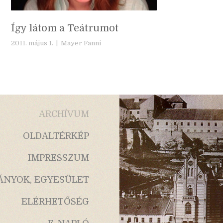
Így látom a Teátrumot
2011. május 1. |
Mayer Fanni
ARCHÍVUM
OLDALTÉRKÉP
IMPRESSZUM
ÁNYOK, EGYESÜLET
ELÉRHETŐSÉG