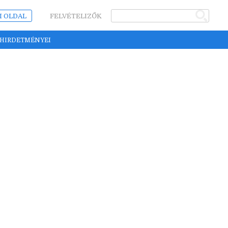
I OLDAL
FELVÉTELIZŐK
 HIRDETMÉNYEI