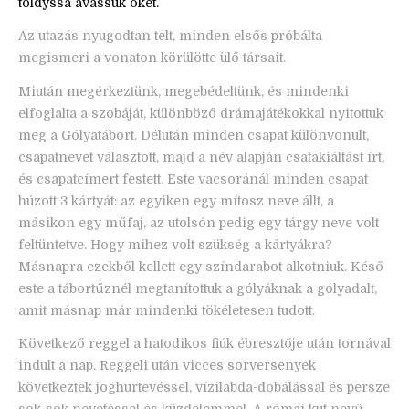
toldyssá avassuk őket.
Az utazás nyugodtan telt, minden elsős próbálta
megismeri a vonaton körülötte ülő társait.
Miután megérkeztünk, megebédeltünk, és mindenki
elfoglalta a szobáját, különböző drámajátékokkal nyitottuk
meg a Gólyatábort. Délután minden csapat különvonult,
csapatnevet választott, majd a név alapján csatakiáltást írt,
és csapatcímert festett. Este vacsoránál minden csapat
húzott 3 kártyát: az egyiken egy mítosz neve állt, a
másikon egy műfaj, az utolsón pedig egy tárgy neve volt
feltüntetve. Hogy mihez volt szükség a kártyákra?
Másnapra ezekből kellett egy színdarabot alkotniuk. Késő
este a tábortűznél megtanítottuk a gólyáknak a gólyadalt,
amit másnap már mindenki tökéletesen tudott.
Következő reggel a hatodikos fiúk ébresztője után tornával
indult a nap. Reggeli után vicces sorversenyek
következtek joghurtevéssel, vízilabda-dobálással és persze
sok-sok nevetéssel és küzdelemmel. A római kút nevű