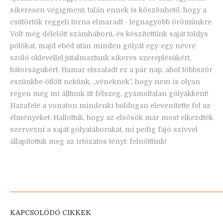
sikeresen végigment, talán ennek is köszönhető, hogy a
csütörtök reggeli torna elmaradt - legnagyobb örömünkre.
Volt még délelőtt számháború, és készítettünk saját toldys
pólókat, majd ebéd után minden gólyát egy-egy névre
szóló oklevéllel jutalmaztunk sikeres szereplésükért,
bátorságukért. Hamar elszaladt ez a pár nap, ahol többször
eszünkbe ötlött nekünk, „véneknek”, hogy nem is olyan
régen még mi álltunk itt félszeg, gyámoltalan gólyákként!
Hazafelé a vonaton mindenki boldogan elevenítette fel az
élményeket. Hallottuk, hogy az elsősök már most elkezdték
szervezni a saját gólyatáborukat, mi pedig fájó szívvel
állapítottuk meg az irtózatos tényt: felnőttünk!
KAPCSOLÓDÓ CIKKEK