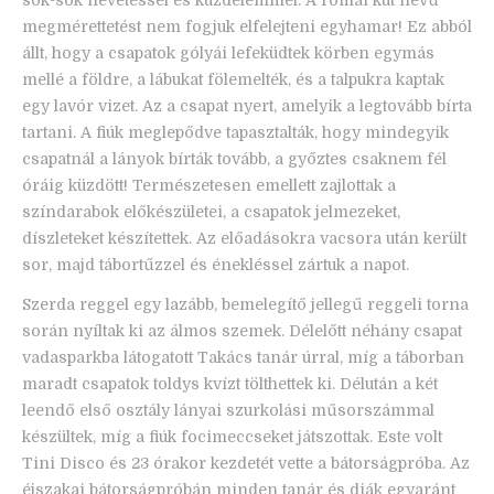
megmérettetést nem fogjuk elfelejteni egyhamar! Ez abból
állt, hogy a csapatok gólyái lefeküdtek körben egymás
mellé a földre, a lábukat fölemelték, és a talpukra kaptak
egy lavór vizet. Az a csapat nyert, amelyik a legtovább bírta
tartani. A fiúk meglepődve tapasztalták, hogy mindegyik
csapatnál a lányok bírták tovább, a győztes csaknem fél
óráig küzdött! Természetesen emellett zajlottak a
színdarabok előkészületei, a csapatok jelmezeket,
díszleteket készítettek. Az előadásokra vacsora után került
sor, majd tábortűzzel és énekléssel zártuk a napot.
Szerda reggel egy lazább, bemelegítő jellegű reggeli torna
során nyíltak ki az álmos szemek. Délelőtt néhány csapat
vadasparkba látogatott Takács tanár úrral, míg a táborban
maradt csapatok toldys kvízt tölthettek ki. Délután a két
leendő első osztály lányai szurkolási műsorszámmal
készültek, míg a fiúk focimeccseket játszottak. Este volt
Tini Disco és 23 órakor kezdetét vette a bátorságpróba. Az
éjszakai bátorságpróbán minden tanár és diák egyaránt