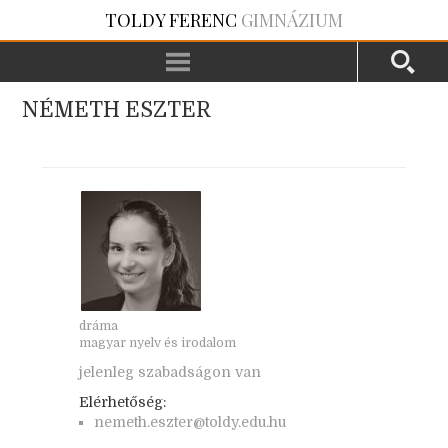
TOLDY FERENC
GIMNÁZIUM
NÉMETH ESZTER
dráma
magyar nyelv és irodalom
jelenleg szabadságon van
Elérhetőség:
nemeth.eszter@toldy.edu.hu