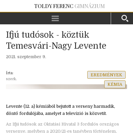
TOLDY FERENC
GIMNÁZIUM
Ifjú tudósok - köztük
Temesvári-Nagy Levente
2021. szeptember 9.
Írta:
EREDMÉNYEK
szerk.
KÉMIA
Levente (12. a) kémiából bejutott a verseny harmadik,
döntő fordulójába, amelyet a televízió is közvetít.
Az Ifjú tudósok az Oktatási Hivatal 3 fordulós országos
versenye, melyben a 2020/21-es tanévben történelem,