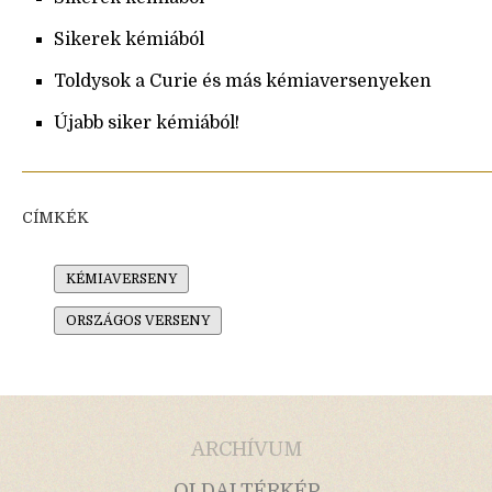
Sikerek kémiából
Toldysok a Curie és más kémiaversenyeken
Újabb siker kémiából!
CÍMKÉK
KÉMIAVERSENY
ORSZÁGOS VERSENY
ARCHÍVUM
OLDALTÉRKÉP