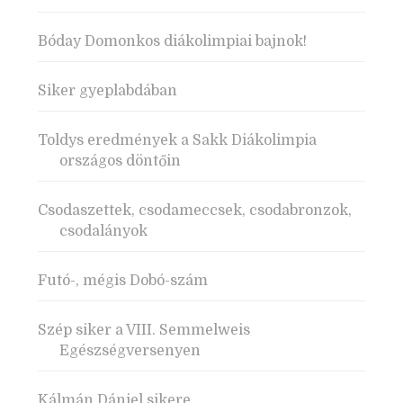
Bóday Domonkos diákolimpiai bajnok!
Siker gyeplabdában
Toldys eredmények a Sakk Diákolimpia
országos döntőin
Csodaszettek, csodameccsek, csodabronzok,
csodalányok
Futó-, mégis Dobó-szám
Szép siker a VIII. Semmelweis
Egészségversenyen
Kálmán Dániel sikere