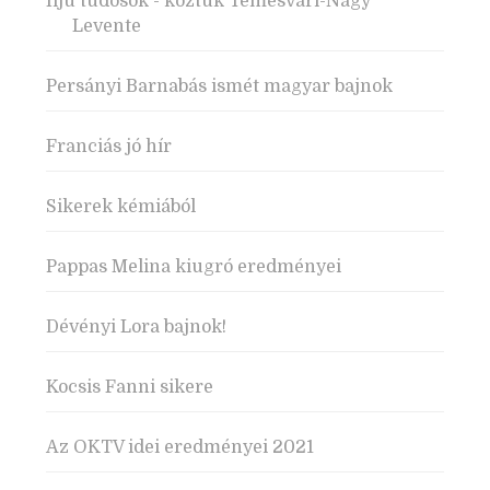
Ifjú tudósok - köztük Temesvári-Nagy
Levente
Persányi Barnabás ismét magyar bajnok
Franciás jó hír
Sikerek kémiából
Pappas Melina kiugró eredményei
Dévényi Lora bajnok!
Kocsis Fanni sikere
Az OKTV idei eredményei 2021