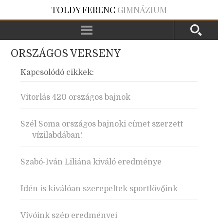
TOLDY FERENC
GIMNÁZIUM
ORSZÁGOS VERSENY
Kapcsolódó cikkek:
Vitorlás 420 országos bajnok
Szél Soma országos bajnoki címet szerzett
vízilabdában!
Szabó-Iván Liliána kiváló eredménye
Idén is kiválóan szerepeltek sportlövőink
Vívóink szép eredményei