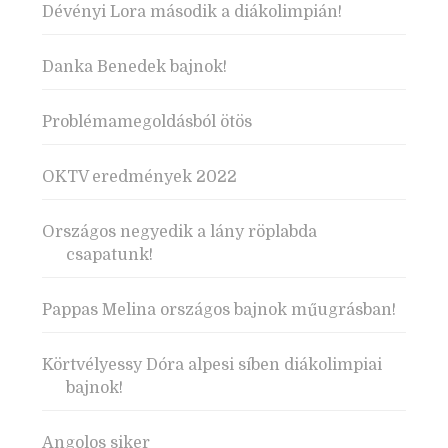
Dévényi Lora második a diákolimpián!
Danka Benedek bajnok!
Problémamegoldásból ötös
OKTV eredmények 2022
Országos negyedik a lány röplabda
csapatunk!
Pappas Melina országos bajnok műugrásban!
Körtvélyessy Dóra alpesi síben diákolimpiai
bajnok!
Angolos siker