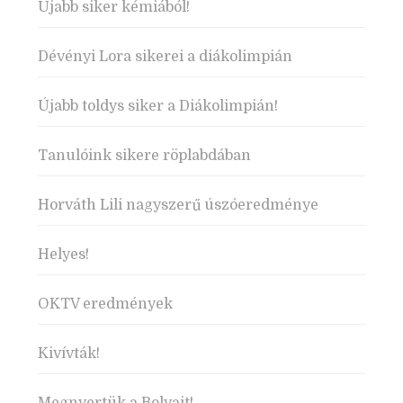
Újabb siker kémiából!
Dévényi Lora sikerei a diákolimpián
Újabb toldys siker a Diákolimpián!
Tanulóink sikere röplabdában
Horváth Lili nagyszerű úszóeredménye
Helyes!
OKTV eredmények
Kivívták!