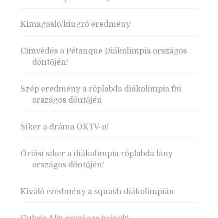
Kimagasló/kiugró eredmény
Címvédés a Pétanque Diákolimpia országos
döntőjén!
Szép eredmény a röplabda diákolimpia fiú
országos döntőjén
Siker a dráma OKTV-n!
Óriási siker a diákolimpia röplabda lány
országos döntőjén!
Kiváló eredmény a squash diákolimpián