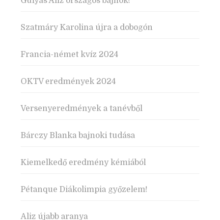
Gulyás Aliz országos bajnok!
Szatmáry Karolina újra a dobogón
Francia-német kvíz 2024
OKTV eredmények 2024
Versenyeredmények a tanévből
Bárczy Blanka bajnoki tudása
Kiemelkedő eredmény kémiából
Pétanque Diákolimpia győzelem!
Aliz újabb aranya