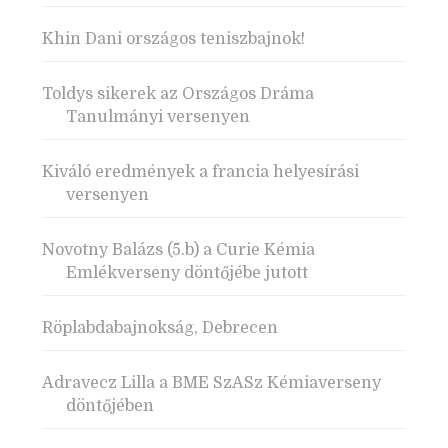
Khin Dani országos teniszbajnok!
Toldys sikerek az Országos Dráma
Tanulmányi versenyen
Kiváló eredmények a francia helyesírási
versenyen
Novotny Balázs (5.b) a Curie Kémia
Emlékverseny döntőjébe jutott
Röplabdabajnokság, Debrecen
Adravecz Lilla a BME SzASz Kémiaverseny
döntőjében