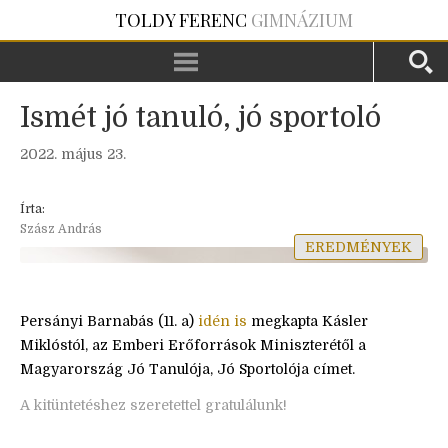
TOLDY FERENC
GIMNÁZIUM
Ismét jó tanuló, jó sportoló
2022. május 23.
Írta:
Szász András
EREDMÉNYEK
Persányi Barnabás (11. a)
idén is
megkapta Kásler
Miklóstól, az Emberi Erőforrások Miniszterétől a
Magyarország Jó Tanulója, Jó Sportolója címet.
A kitüntetéshez szeretettel gratulálunk!