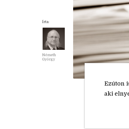
Írta:
Németh
György
Ezúton i
aki elny