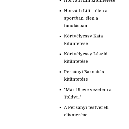
Horváth Lili kitüntetése
Horváth Lili – élen a
sportban, élen a
tanulásban
Körtvélyessy Kata
kitüntetése
Körtvélyessy László
kitüntetése
Persányi Barnabás
kitüntetése
"Már 19 éve vezetem a
Toldyt..."
A Persányi testvérek
elismerése