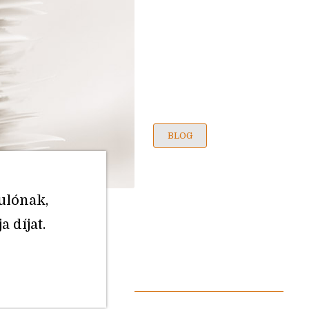
BLOG
ulónak,
 díjat.