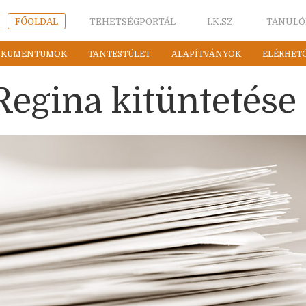
FŐOLDAL
TEHETSÉGPORTÁL
I.K.SZ.
TANULÓ
OKUMENTUMOK
TANTESTÜLET
ALAPÍTVÁNYOK
ELÉRHET
Regina kitüntetése