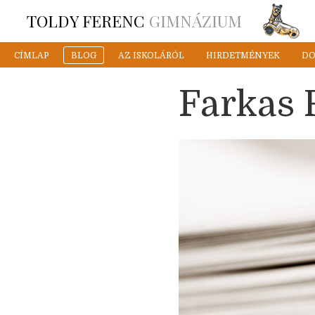
TOLDY FERENC
GIMNÁZIUM
CÍMLAP
BLOG
AZ ISKOLÁRÓL
HIRDETMÉNYEK
D
Farkas 