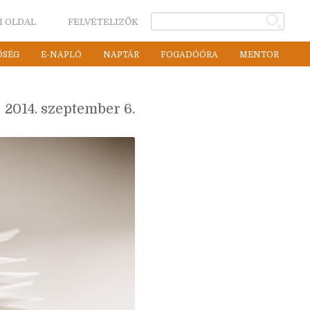
I OLDAL
FELVÉTELIZŐK
ŐSÉG
E-NAPLÓ
NAPTÁR
FOGADÓÓRA
MENTOR
2014. szeptember 6.