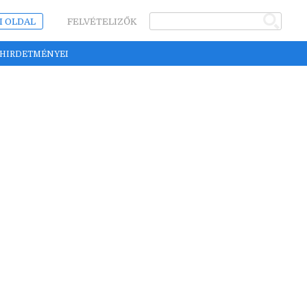
I OLDAL
FELVÉTELIZŐK
 HIRDETMÉNYEI