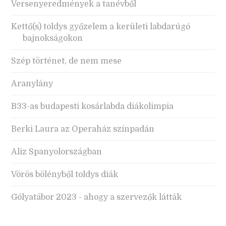
Versenyeredmények a tanévből
Kettő(s) toldys győzelem a kerületi labdarúgó
bajnokságokon
Szép történet, de nem mese
Aranylány
B33-as budapesti kosárlabda diákolimpia
Berki Laura az Operaház színpadán
Aliz Spanyolországban
Vörös bölényből toldys diák
Gólyatábor 2023 - ahogy a szervezők látták