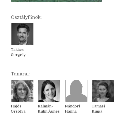
Osztályfőnök:
Takács
Gergely
Tanárai:
Hajós
Kálmán-
Nándori
Tamási
Orsolya
Kulin Ágnes
Hanna
Kinga