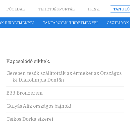
FŐOLDAL
TEHETSÉGPORTÁL
I.K.SZ.
TANULÓ
OK HIRDETMÉNYEI
TANTÁRGYAK HIRDETMÉNYEI
OSZTÁLYOK
Kapcsolódó cikkek:
Gereben tesók szállították az érmeket az Országos
Sí Diákolimpia Döntőn
B33 Bronzérem
Gulyás Aliz országos bajnok!
Csíkos Dorka sikerei