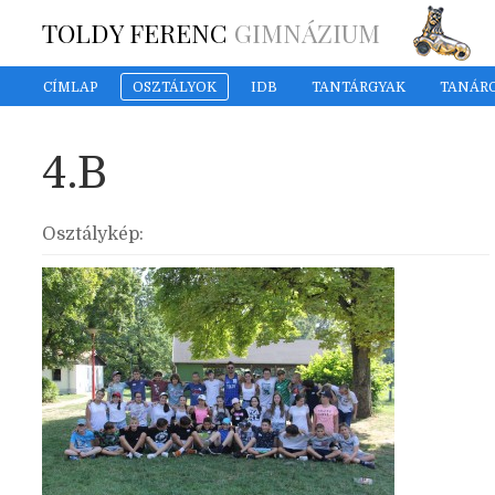
TOLDY FERENC
GIMNÁZIUM
CÍMLAP
OSZTÁLYOK
IDB
TANTÁRGYAK
TANÁR
4.B
Osztálykép: