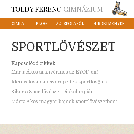
TOLDY FERENC
GIMNÁZIUM
CÍMLAP
BLOG
AZ ISKOLÁRÓL
HIRDETMÉNYEK
SPORTLÖVÉSZET
Kapcsolódó cikkek:
Márta Ákos aranyérmes az EYOF-on!
Idén is kiválóan szerepeltek sportlövőink
Siker a Sportlövészet Diákolimpián
Márta Ákos magyar bajnok sportlövészetben!