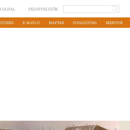
I OLDAL
FELVÉTELIZŐK
ETŐSÉG
E-NAPLÓ
NAPTÁR
FOGADÓÓRA
MENTOR