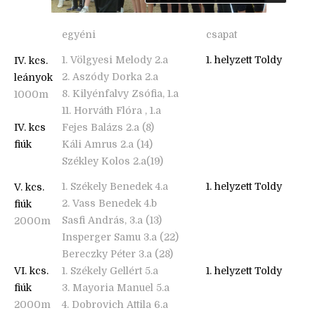
egyéni
csapat
1. Völgyesi Melody 2.a
1. helyzett Toldy
IV. kcs.
2. Aszódy Dorka 2.a
leányok
8. Kilyénfalvy Zsófia, 1.a
1000m
11. Horváth Flóra , 1.a
IV. kcs
Fejes Balázs 2.a (8)
fiúk
Káli Amrus 2.a (14)
Székley Kolos 2.a(19)
1. Székely Benedek 4.a
1. helyzett Toldy
V. kcs.
2. Vass Benedek 4.b
fiúk
Sasfi András, 3.a (13)
2000m
Insperger Samu 3.a (22)
Bereczky Péter 3.a (28)
VI. kcs.
1. Székely Gellért 5.a
1. helyzett Toldy
fiúk
3. Mayoria Manuel 5.a
2000m
4. Dobrovich Attila 6.a