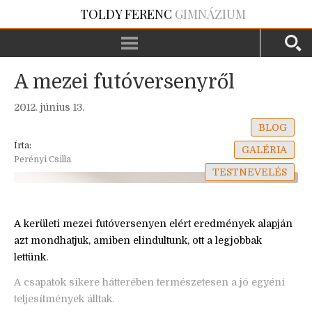
TOLDY FERENC
GIMNÁZIUM
A mezei futóversenyről
2012. június 13.
BLOG
Írta:
GALÉRIA
Perényi Csilla
TESTNEVELÉS
A kerületi mezei futóversenyen elért eredmények alapján
azt mondhatjuk, amiben elindultunk, ott a legjobbak
lettünk.
A csapatok sikere hátterében természetesen a jó egyéni
teljesítmények álltak.