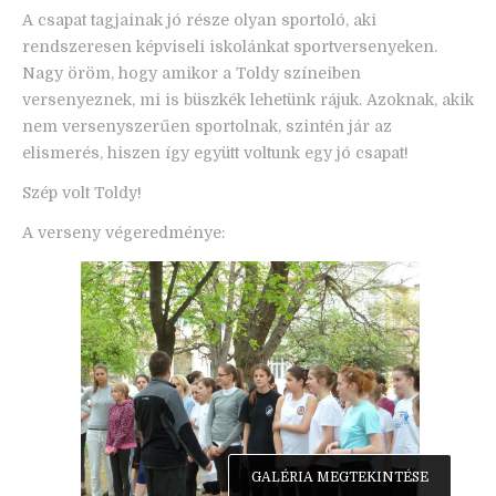
A csapat tagjainak jó része olyan sportoló, aki
rendszeresen képviseli iskolánkat sportversenyeken.
Nagy öröm, hogy amikor a Toldy színeiben
versenyeznek, mi is büszkék lehetünk rájuk. Azoknak, akik
nem versenyszerűen sportolnak, szintén jár az
elismerés, hiszen így együtt voltunk egy jó csapat!
Szép volt Toldy!
A verseny végeredménye:
GALÉRIA MEGTEKINTÉSE