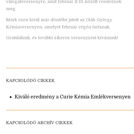
válogatóversenyre, amit február 11-13. között rendeznek
meg.
Márk ezen kívül már döntőbe jutott az Oláh György
Kémiaversenyen, amelyet február végén tartanak.
Gratulálunk, és további sikeres versenyzést kívánunk!
KAPCSOLÓDÓ CIKKEK
Kiváló eredmény a Curie Kémia Emlékversenyen
KAPCSOLÓDÓ ARCHÍV CIKKEK