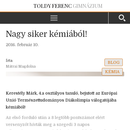
TOLDY FERENC
GIMNÁZIUM
Nagy siker kémiából!
2016. február 10.
Írta:
BLOG
Mátrai Magdolna
KÉMIA
Kerestély Márk, 4.a osztályos tanuló, bejutott az Európai
Unió Természettudományos Diákolimpia válogatójába
kémiából!
Az első forduló után a 8 legtöbb pontszámot elért
versenyzőt hívták meg a szegedi 3 napos