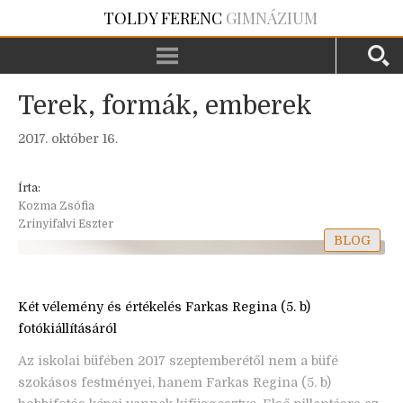
TOLDY FERENC
GIMNÁZIUM
Terek, formák, emberek
2017. október 16.
Írta:
Kozma Zsófia
Zrinyifalvi Eszter
BLOG
Két vélemény és értékelés Farkas Regina (5. b)
fotókiállításáról
Az iskolai büfében 2017 szeptemberétől nem a büfé
szokásos festményei, hanem Farkas Regina (5. b)