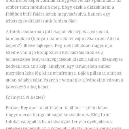
hobbifotós képei vannak kifüggesztve. Első pillantásra az
ember nem mondaná meg, hogy ezek a díszek nem a
felújított büfé falára lettek megvásárolva, hanem egy
tehetséges diáktársunk fotózta őket.
A fotók elsősorban jól lekapott életképek a városról,
táncosokról (hányan ismerték fel vajon Zsarnóci Alizt a
képen?), illetve tájképek. Peginek láthatóan nagyon jó
szeme van a jó kompozíció kiválasztásához és a
természetes fény-árnyék játékok kiszúrásához. Személyes
kedvencem az a kép, amelyen egy ismeretlen ember
meztelen háta lóg ki az utcafrontra. Bájos pillanat, amit az
utcán sétálva talán észre se vennénk! Kíváncsian várom a
következő adag képet!
(Zrinyifalvi Eszter)
Farkas Regina – a büfé falán kiállított – költői képei
nagyon erős hangulatiságot közvetítenek. Elég lírai
fotókat válogattak ki, a látványos fény-árnyék játékok
rejtélyessé teszik az alkotásait. Látszik, hogy a képek célja