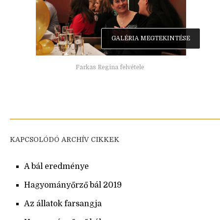
GALÉRIA MEGTEKINTÉSE
Farkas Regina felvétele
KAPCSOLÓDÓ ARCHÍV CIKKEK
A bál eredménye
Hagyományőrző bál 2019
Az állatok farsangja