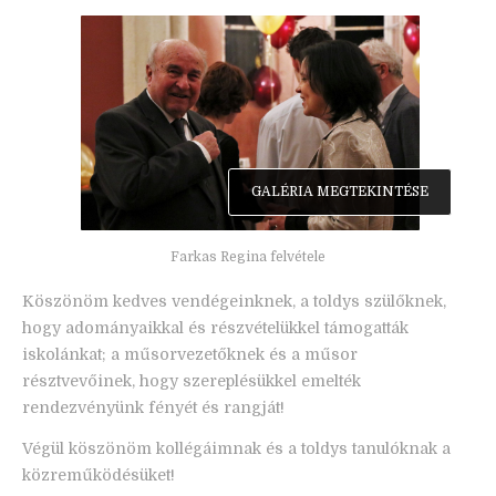
GALÉRIA MEGTEKINTÉSE
Farkas Regina felvétele
Köszönöm kedves vendégeinknek, a toldys szülőknek,
hogy adományaikkal és részvételükkel támogatták
iskolánkat; a műsorvezetőknek és a műsor
résztvevőinek, hogy szereplésükkel emelték
rendezvényünk fényét és rangját!
Végül köszönöm kollégáimnak és a toldys tanulóknak a
közreműködésüket!