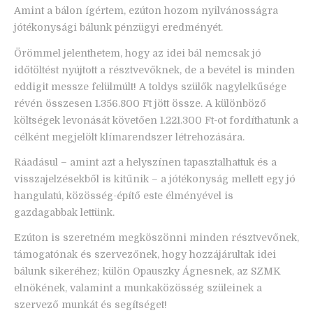
Amint a bálon ígértem, ezúton hozom nyilvánosságra
jótékonysági bálunk pénzügyi eredményét.
Örömmel jelenthetem, hogy az idei bál nemcsak jó
időtöltést nyújtott a résztvevőknek, de a bevétel is minden
eddigit messze felülmúlt! A toldys szülők nagylelkűsége
révén összesen 1.356.800 Ft jött össze. A különböző
költségek levonását követően 1.221.300 Ft-ot fordíthatunk a
célként megjelölt klímarendszer létrehozására.
Ráadásul – amint azt a helyszínen tapasztalhattuk és a
visszajelzésekből is kitűnik – a jótékonyság mellett egy jó
hangulatú, közösség-építő este élményével is
gazdagabbak lettünk.
Ezúton is szeretném megköszönni minden résztvevőnek,
támogatónak és szervezőnek, hogy hozzájárultak idei
bálunk sikeréhez; külön Opauszky Ágnesnek, az SZMK
elnökének, valamint a munkaközösség szüleinek a
szervező munkát és segítséget!